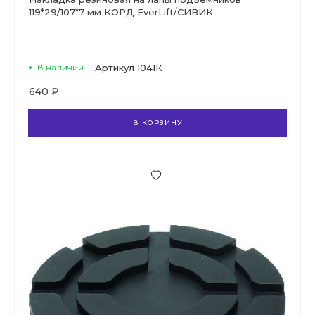
119*29/107*7 мм КОРД EverLift/СИВИК
В наличии
Артикул
1041К
640 ₽
В КОРЗИНУ