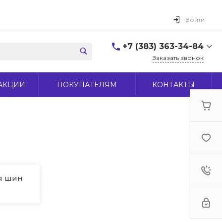
Войти
+7 (383) 363-34-84
Заказать звонок
+7 (383) 363-34-84
АКЦИИ
ПОКУПАТЕЛЯМ
КОНТАКТЫ
г. Новосибирск, ул.
Макаренко, д 44
Пн-Пт: 9:00-18:00 Cб:
10:00-15:00 Вс: Выходной
office@midas-tool.ru
я шин