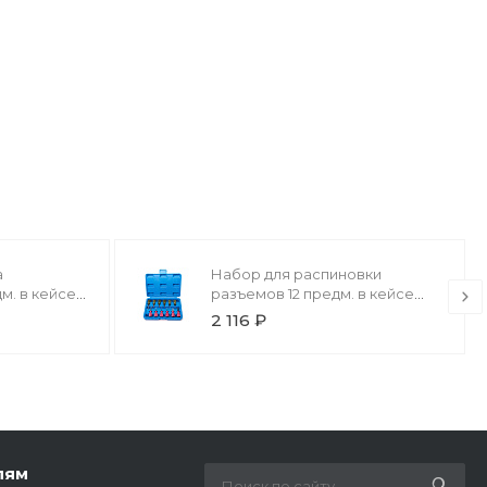
а
Набор для распиновки
м. в кейсе
разъемов 12 предм. в кейсе
СТАНКОИМПОРТ
2 116 ₽
лям