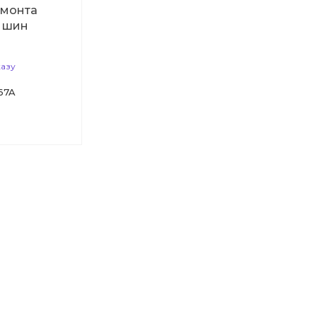
емонта
 шин
казу
67A