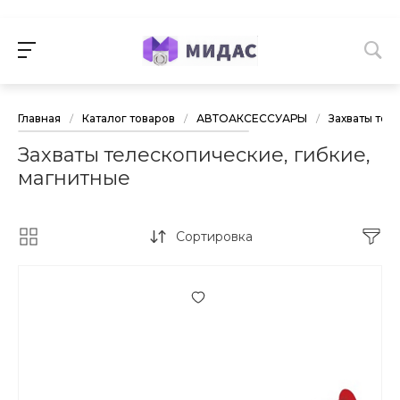
Главная
/
Каталог товаров
/
АВТОАКСЕССУАРЫ
/
Захваты тел
Захваты телескопические, гибкие,
магнитные
Сортировка