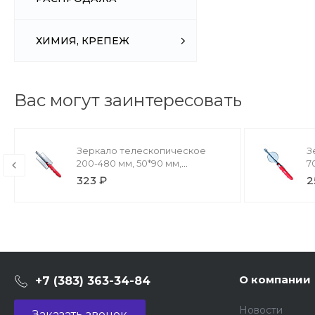
ХИМИЯ, КРЕПЕЖ
Вас могут заинтересовать
Зеркало телескопическое
З
200-480 мм, 50*90 мм,
7
прямоугольное AVS TIM58
323 ₽
2
О компании
+7 (383) 363-34-84
Новости
Заказать звонок