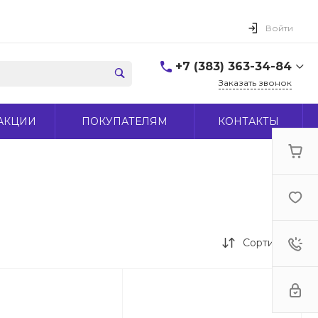
Войти
+7 (383) 363-34-84
Заказать звонок
+7 (383) 363-34-84
АКЦИИ
ПОКУПАТЕЛЯМ
КОНТАКТЫ
г. Новосибирск, ул.
Макаренко, д 44
Пн-Пт: 9:00-18:00 Cб:
10:00-15:00 Вс: Выходной
office@midas-tool.ru
Сортировка