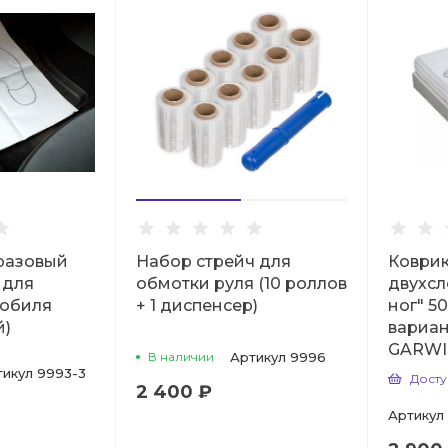
разовый
Набор стрейч для
Коври
 для
обмотки руля (10 роллов
двухс
мобиля
+ 1 диспенсер)
ног" 5
й)
вариан
GARWI
В наличии
Артикул
9996
тикул
9993-3
Досту
2 400 ₽
Артикул