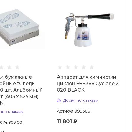
ки бумажные
Аппарат для химчистки
лойные "Следы
циклон 999366 Cyclone Z
00 шт. Альбомный
020 BLACK
т (405 х 525 мм)
Доступно к заказу
N
Артикул
999366
пно к заказу
11 801 ₽
074.803.00