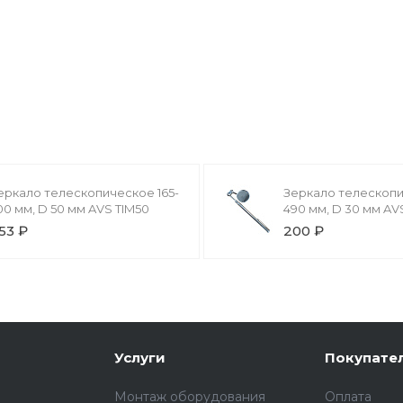
еркало телескопическое 165-
Зеркало телескопи
00 мм, D 50 мм AVS TIM50
490 мм, D 30 мм AV
53 ₽
200 ₽
Услуги
Покупате
Монтаж оборудования
Оплата