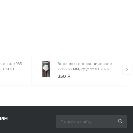
ческое 165-
Зеркало телескопическое
S TIM30
276-753 мм, круглое 82 мм
FORSAGE F-617Q
350 ₽
лям