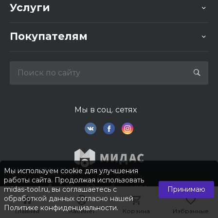
Услуги
Покупателям
Мы в соц. сетях
Мы используем cookie для улучшения
работы сайта. Продолжая использовать
midas-tool.ru, вы соглашаетесь с
Принимаю
обработкой данных согласно нашей
Политике конфиденциальности
.
Главная
Главная
Кабинет
Кабинет
Корзина
Корзина
Избранные
Избранные
© 2026 © Компания «Мидас». Все права защищены.