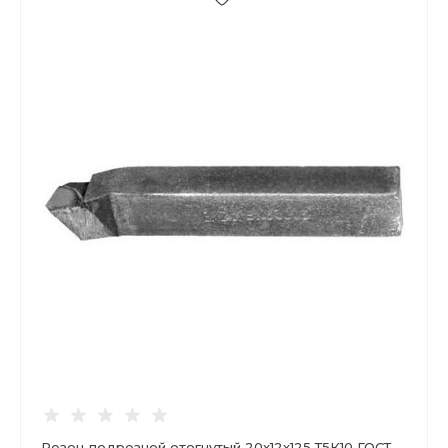
Резец подрезной отогнутый 20х12х125 Т5К10 ГОСТ