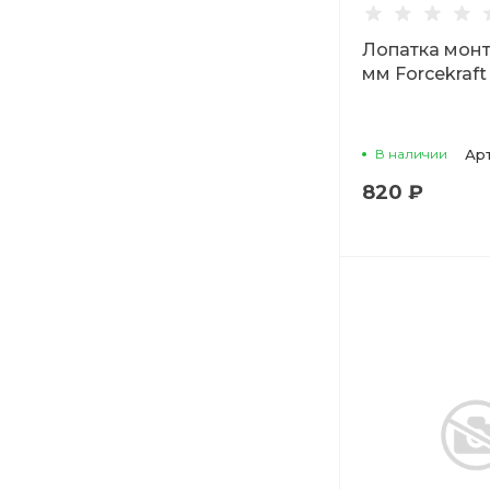
Лопатка мон
мм Forcekraft
В наличии
Ар
820 ₽