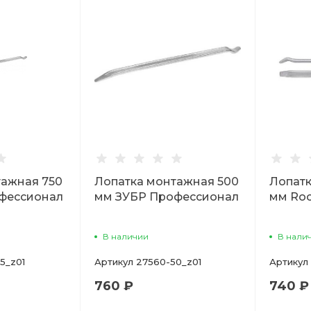
тажная 750
Лопатка монтажная 500
Лопатк
фессионал
мм ЗУБР Профессионал
мм Ro
В наличии
В нали
5_z01
Артикул
27560-50_z01
Артикул
760 ₽
740 ₽