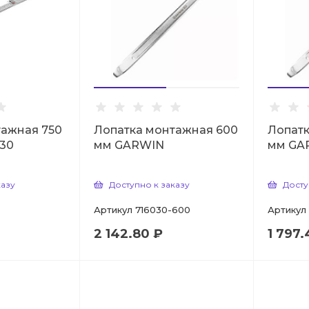
тажная 750
Лопатка монтажная 600
Лопатк
L30
мм GARWIN
мм GA
казу
Доступно к заказу
Досту
Артикул
716030-600
Артикул
2 142.80 ₽
1 797.