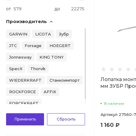
от
до
Производитель
GARWIN
LICOTA
Зубр
JTC
Forsage
HOEGERT
Jonnesway
KING TONY
SpecX
Thorvik
Лопатка мон
WIEDERKRAFT
Станкоимпорт
мм ЗУБР Про
ROCKFORCE
AFFIX
FORCEKRAFT
В наличии
Артикул
27560-7
1 160 ₽