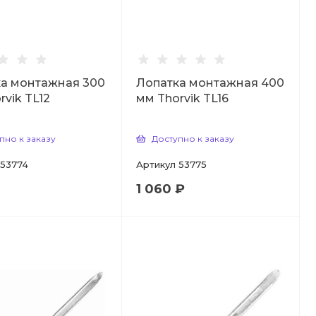
а монтажная 300
Лопатка монтажная 400
rvik TL12
мм Thorvik TL16
пно к заказу
Доступно к заказу
53774
Артикул
53775
1 060 ₽