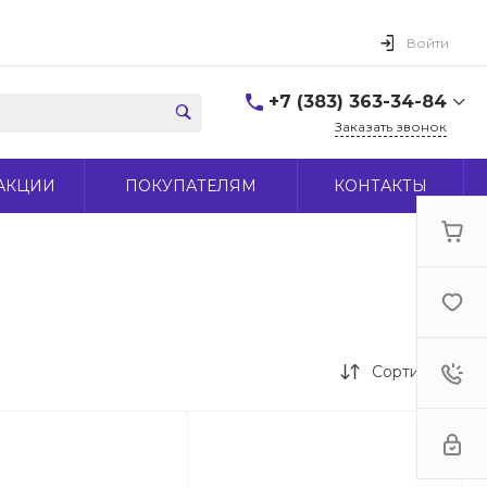
Войти
+7 (383) 363-34-84
Заказать звонок
+7 (383) 363-34-84
АКЦИИ
ПОКУПАТЕЛЯМ
КОНТАКТЫ
г. Новосибирск, ул.
Макаренко, д 44
Пн-Пт: 9:00-18:00 Cб:
10:00-15:00 Вс: Выходной
office@midas-tool.ru
Сортировка