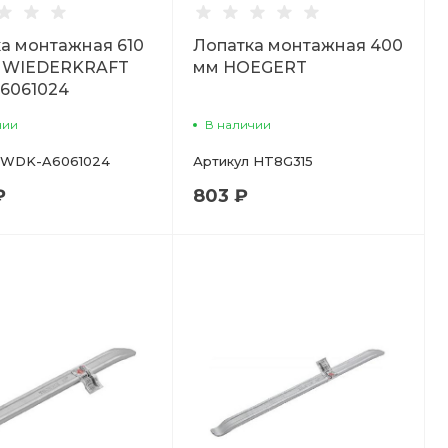
а монтажная 610
Лопатка монтажная 400
" WIEDERKRAFT
мм HOEGERT
6061024
чии
В наличии
WDK-A6061024
Артикул
HT8G315
₽
803 ₽