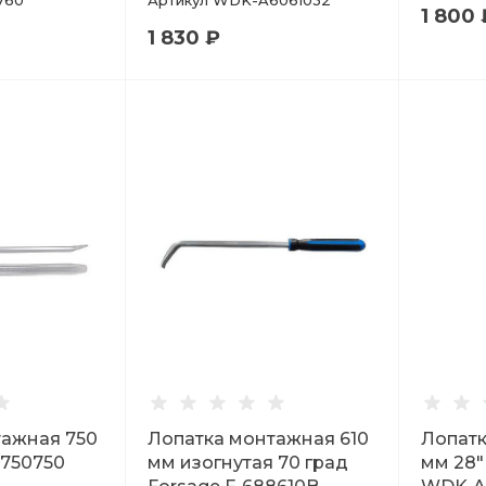
760
Артикул
WDK-A6061032
1 800 
1 830 ₽
тажная 750
Лопатка монтажная 610
Лопатк
-750750
мм изогнутая 70 град
мм 28