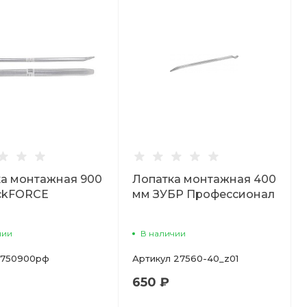
а монтажная 900
Лопатка монтажная 400
ckFORCE
мм ЗУБР Профессионал
чии
В наличии
750900рф
Артикул
27560-40_z01
650 ₽