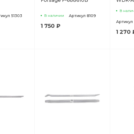
Forsage F-688610B
WDK-A
В нали
тикул
51303
В наличии
Артикул
8109
Артикул
1 750 ₽
1 270 