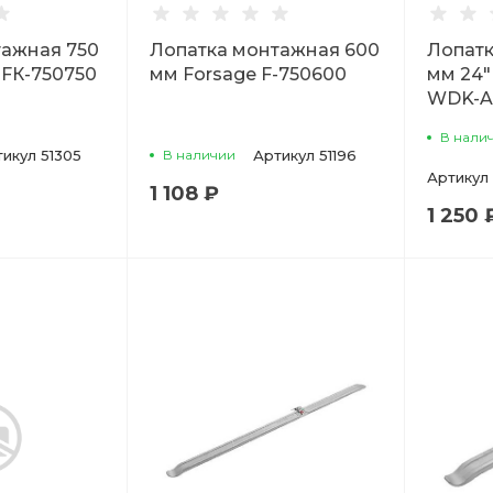
тажная 750
Лопатка монтажная 600
Лопатк
 FК-750750
мм Forsage F-750600
мм 24
WDK-A
В нали
тикул
51305
В наличии
Артикул
51196
Артикул
1 108 ₽
1 250 