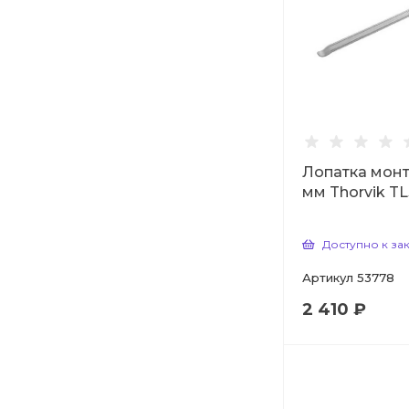
Лопатка мон
мм Thorvik T
Доступно к за
Артикул
53778
2 410 ₽