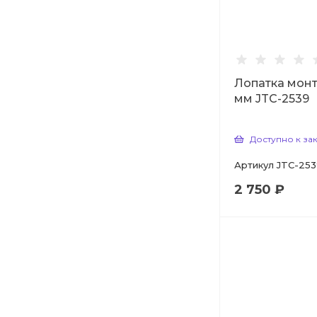
Лопатка мон
мм JTC-2539
Доступно к за
Артикул
JTC-253
2 750 ₽