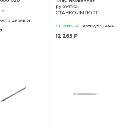
6061028
пластикованная
рукоятка,
чии
СТАНКОИМПОРТ
WDK-A6061028
В наличии
Артикул
ST4144
₽
12 265 ₽