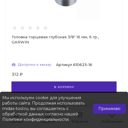
Головка торцевая глубокая 3/8" 16 мм, 6 гр.,
GARWIN
Доступно к заказу
Артикул
610625-16
312 ₽
В КОРЗИНУ
Мы используем cookie для улучшения
работы сайта. Продолжая использовать
midas-tool.ru, вы соглашаетесь с
Принимаю
обработкой данных согласно нашей
Политике конфиденциальности
.
Главная
Главная
Кабинет
Кабинет
Корзина
Корзина
Избранные
Избранные