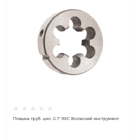
Плашка труб. цил. G 1" 9ХС Волжский инструмент