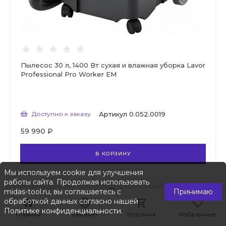
Пылесос 30 л, 1400 Вт сухая и влажная уборка Lavor
Professional Pro Worker EM
Доступно к заказу
Артикул
0.052.0019
59 990 ₽
В КОРЗИНУ
Мы используем cookie для улучшения
работы сайта. Продолжая использовать
midas-tool.ru, вы соглашаетесь с
Принимаю
обработкой данных согласно нашей
Политике конфиденциальности
.
Главная
Главная
Кабинет
Кабинет
Корзина
Корзина
Избранные
Избранные