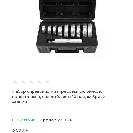
Набор оправок для запресовки сальников,
подшипников, салентблоков 10 предм SpecX
A01628
В наличии
Артикул
A01628
3 990 ₽