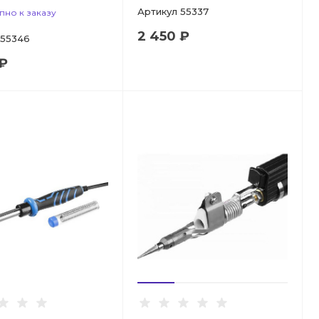
Артикул
55337
пно к заказу
2 450 ₽
55346
 ₽