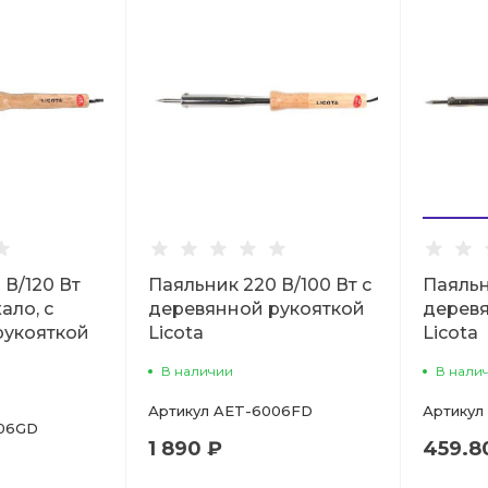
 В/120 Вт
Паяльник 220 В/100 Вт с
Паяльн
ало, с
деревянной рукояткой
деревя
рукояткой
Licota
Licota
В наличии
В нали
Артикул
AET-6006FD
Артикул
06GD
1 890 ₽
459.8