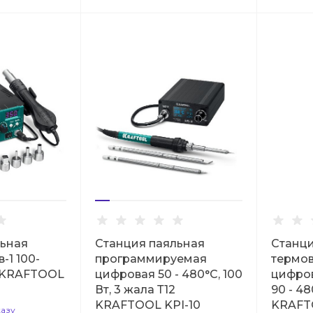
льная
Станция паяльная
Станци
-1 100-
программируемая
термо
т KRAFTOOL
цифровая 50 - 480°C, 100
цифрова
Вт, 3 жала Т12
90 - 4
KRAFTOOL KPI-10
KRAFT
казу