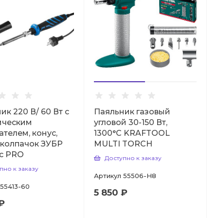
ик 220 В/ 60 Вт с
Паяльник газовый
ическим
угловой 30-150 Вт,
ателем, конус,
1300°С KRAFTOOL
 колпачок ЗУБР
MULTI TORCH
c PRO
Доступно к заказу
пно к заказу
Артикул
55506-H8
55413-60
5 850 ₽
₽