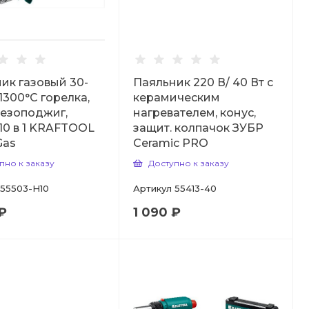
ик газовый 30-
Паяльник 220 В/ 40 Вт с
 1300°С горелка,
керамическим
ьезоподжиг,
нагревателем, конус,
10 в 1 KRAFTOOL
защит. колпачок ЗУБР
Gas
Ceramic PRO
пно к заказу
Доступно к заказу
55503-H10
Артикул
55413-40
₽
1 090 ₽