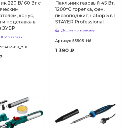
ик 220 В/ 60 Вт с
Паяльник газовый 45 Вт,
ическим
1200°С горелка, фен,
ателем, конус,
пьезоподжиг, набор 5 в 1
 и подставка в
STAYER Professional
е ЗУБР
Доступно к заказу
пно к заказу
Артикул
55505-H6
55402-60_z01
1 390 ₽
₽