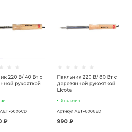
ик 220 В/ 40 Вт с
Паяльник 220 В/ 80 Вт с
нной рукояткой
деревянной рукояткой
Licota
чии
В наличии
AET-6006CD
Артикул
AET-6006ED
0 ₽
990 ₽