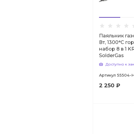
Паяльник газ
Вт, 1300°С гор
набор 8 в 1 
SolderGas
Доступно к за
Артикул
55504-
2 250 ₽