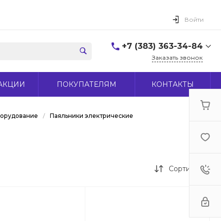
Войти
+7 (383) 363-34-84
Заказать звонок
+7 (383) 363-34-84
АКЦИИ
ПОКУПАТЕЛЯМ
КОНТАКТЫ
г. Новосибирск, ул.
Макаренко, д 44
Пн-Пт: 9:00-18:00 Cб:
10:00-15:00 Вс: Выходной
борудование
/
Паяльники электрические
office@midas-tool.ru
Сортировка