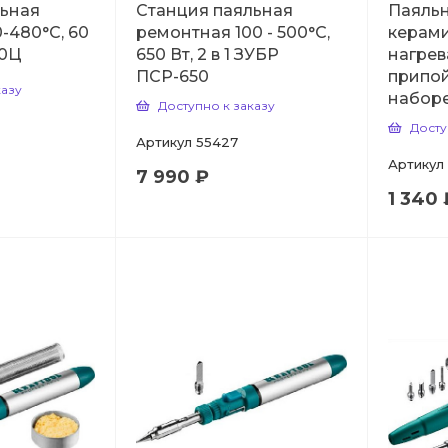
льная
Станция паяльная
Паяльн
-480°С, 60
ремонтная 100 - 500°С,
керам
60Ц
650 Вт, 2 в 1 ЗУБР
нагрев
ПСР-650
припой
казу
набор
Доступно к заказу
Досту
Артикул
55427
Артикул
7 990 ₽
1 340 