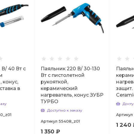
В/ 40 Вт с
Паяльник 220 В/ 30-130
Паяльн
м
Вт с пистолетной
керам
 конус,
рукояткой,
нагрев
ставка в
керамический
защит.
нагреватель, конус ЗУБР
Cerami
ТУРБО
казу
Досту
Доступно к заказу
0_z01
Артикул
Артикул
55408_z01
1 240 
1 350 ₽