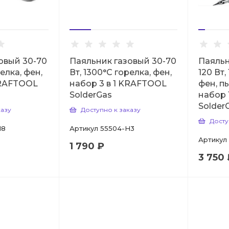
овый 30-70
Паяльник газовый 30-70
Паяльн
елка, фен,
Вт, 1300°С горелка, фен,
120 Вт,
KRAFTOOL
набор 3 в 1 KRAFTOOL
фен, п
SolderGas
набор 
Solder
казу
Доступно к заказу
Досту
H8
Артикул
55504-H3
Артикул
1 790 ₽
3 750 