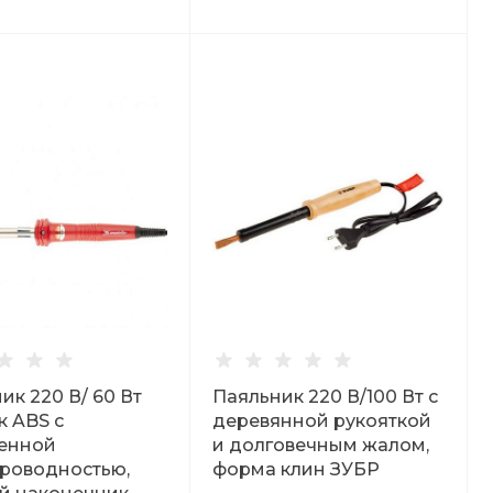
ик 220 В/ 60 Вт
Паяльник 220 В/100 Вт с
к ABS с
деревянной рукояткой
енной
и долговечным жалом,
роводностью,
форма клин ЗУБР