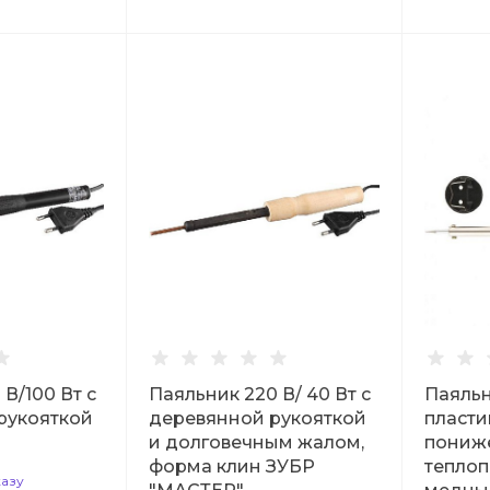
В/100 Вт с
Паяльник 220 В/ 40 Вт с
Паяльн
рукояткой
деревянной рукояткой
пласти
и долговечным жалом,
пониж
форма клин ЗУБР
теплоп
казу