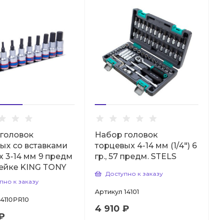
головок
Набор головок
ых со вставками
торцевых 4-14 мм (1/4") 6
ex 3-14 мм 9 предм
гр., 57 предм. STELS
ейке KING TONY
Доступно к заказу
пно к заказу
Артикул
14101
4110PR10
4 910 ₽
₽