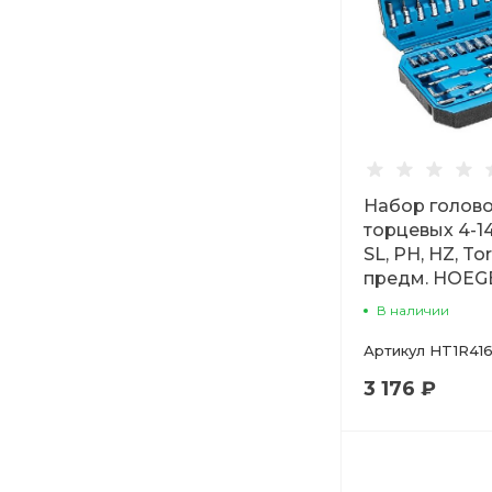
Набор голов
торцевых 4-14
SL, PH, HZ, Tor
предм. HOEG
В наличии
Артикул
HT1R41
3 176 ₽