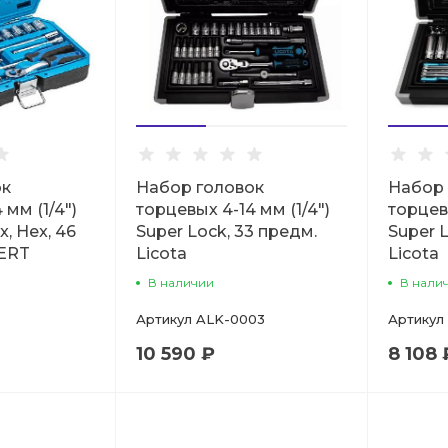
ок
Набор головок
Набор 
 мм (1/4")
торцевых 4-14 мм (1/4")
торцевы
x, Hex, 46
Super Lock, 33 предм.
Super 
ERT
Licota
Licota
В наличии
В нали
6
Артикул
ALK-0003
Артикул
10 590 ₽
8 108 