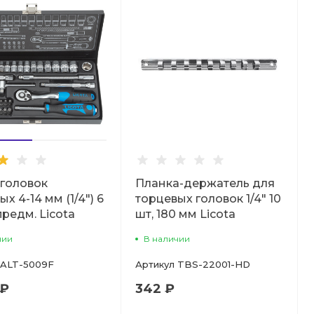
головок
Планка-держатель для
х 4-14 мм (1/4") 6
торцевых головок 1/4" 10
 предм. Licota
шт, 180 мм Licota
чии
В наличии
ALT-5009F
Артикул
TBS-22001-HD
 ₽
342 ₽