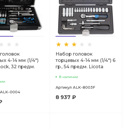
головок
Набор головок
х 4-14 мм (1/4")
торцевых 4-14 мм (1/4") 6
Lock, 32 предм.
гр., 54 предм. Licota
В наличии
чии
Артикул
ALK-8003F
ALK-0004
8 937 ₽
₽