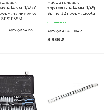
головок
Набор головок
х 4-14 мм (1/4") 6
торцевых 4-14 мм (1/4")
 предм. на линейке
Spline, 32 предм. Licota
 S11S1113SM
В наличии
чии
Артикул
54355
Артикул
ALK-0004P
3 938 ₽