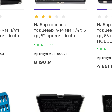
ок
Набор головок
Набор 
 мм (1/4")
торцевых 4-14 мм (1/4") 6
торцевы
дм. Licota
гр., 52 предм. Licota
гр., 63
HOEGE
В наличии
В нали
03P
Артикул
ALT-5007F
Артикул
8 190 ₽
4 691 