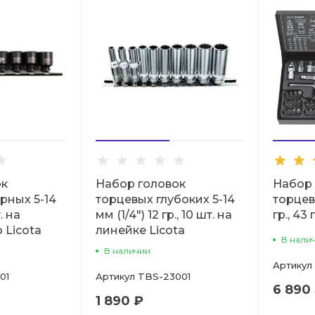
ок
Набор головок
Набор 
рных 5-14
торцевых глубоких 5-14
торцевы
. на
мм (1/4") 12 гр., 10 шт. на
гр., 43
 Licota
линейке Licota
В нали
В наличии
Артикул
01
Артикул
TBS-23001
6 890
1 890 ₽