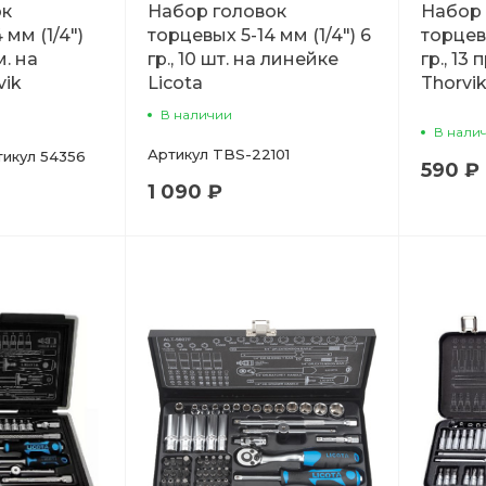
ок
Набор головок
Набор 
 мм (1/4")
торцевых 5-14 мм (1/4") 6
торцевы
м. на
гр., 10 шт. на линейке
гр., 13
vik
Licota
Thorvik
В наличии
В нали
Артикул
TBS-22101
тикул
54356
590 ₽
1 090 ₽