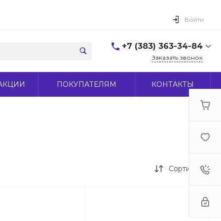
Войти
+7 (383) 363-34-84
Заказать звонок
+7 (383) 363-34-84
АКЦИИ
ПОКУПАТЕЛЯМ
КОНТАКТЫ
г. Новосибирск, ул.
Макаренко, д 44
Пн-Пт: 9:00-18:00 Cб:
10:00-15:00 Вс: Выходной
office@midas-tool.ru
Сортировка