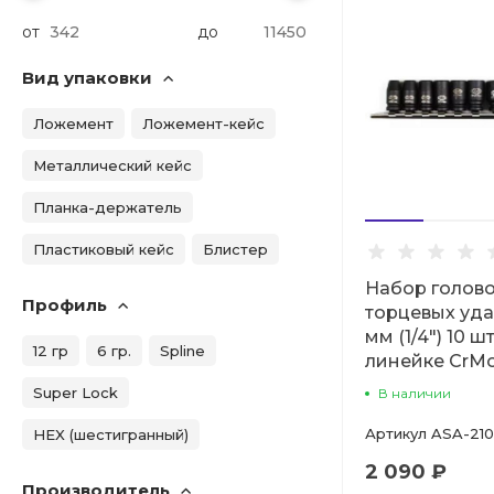
от
до
Вид упаковки
Ложемент
Ложемент-кейс
Металлический кейс
Планка-держатель
Пластиковый кейс
Блистер
Набор голов
Профиль
торцевых уда
мм (1/4") 10 шт
12 гр
6 гр.
Spline
линейке CrMo
Super Lock
В наличии
Артикул
ASA-210
HEX (шестигранный)
2 090 ₽
Производитель