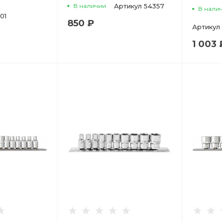
В наличии
Артикул
54357
В нали
01
850 ₽
Артикул
1 003 