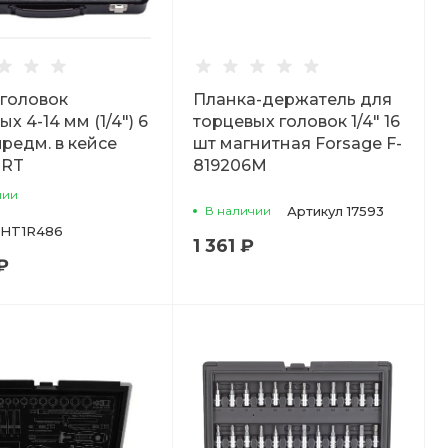
головок
Планка-держатель для
х 4-14 мм (1/4") 6
торцевых головок 1/4" 16
 предм. в кейсе
шт магнитная Forsage F-
RT
819206M
чии
В наличии
Артикул
17593
HT1R486
1 361 ₽
₽