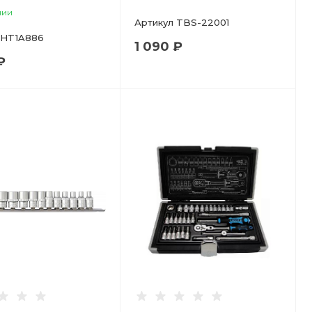
чии
Артикул
TBS-22001
HT1A886
1 090 ₽
₽