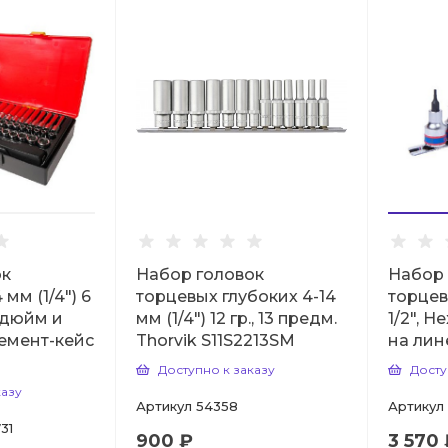
ок
Набор головок
Набор 
мм (1/4") 6
торцевых глубоких 4-14
торцев
, дюйм и
мм (1/4") 12 гр., 13 предм.
1/2", H
емент-кейс
Thorvik S11S2213SM
на лин
Доступно к заказу
Досту
казу
Артикул
54358
Артикул
31
900 ₽
3 570 