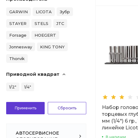
GARWIN
LICOTA
Зубр
STAYER
STELS
JTC
Forsage
HOEGERT
Jonnesway
KING TONY
Thorvik
Приводной квадрат
1/2"
1/4"
Набор голов
торцевых глуб
мм (1/4") 6 гр.,
линейке Lico
АВТОСЕРВИСНОЕ
В наличии