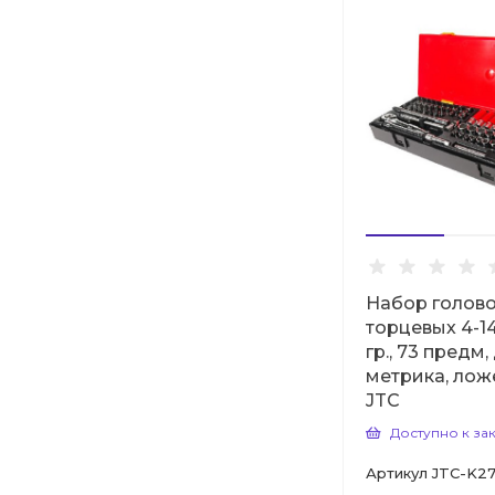
Набор голов
торцевых 4-14 
гр., 73 предм
метрика, лож
JTC
Доступно к за
Артикул
JTC-K27