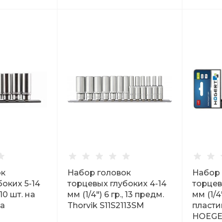
ок
Набор головок
Набор 
оких 5-14
торцевых глубоких 4-14
торцев
 10 шт. на
мм (1/4") 6 гр., 13 предм.
мм (1/4"
ta
Thorvik S11S2113SM
пласти
HOEGE