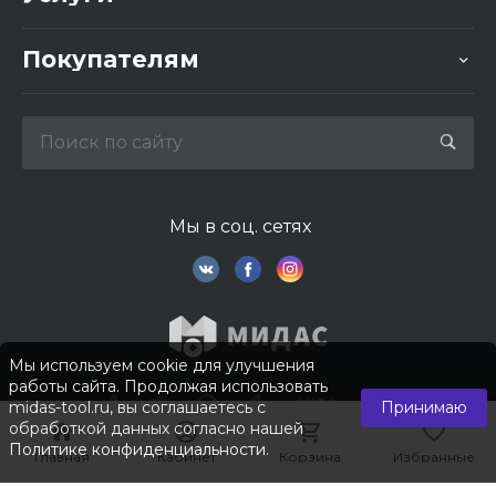
Покупателям
Мы в соц. сетях
Мы используем cookie для улучшения
работы сайта. Продолжая использовать
midas-tool.ru, вы соглашаетесь с
Принимаю
обработкой данных согласно нашей
Политике конфиденциальности
.
Главная
Главная
Кабинет
Кабинет
Корзина
Корзина
Избранные
Избранные
© 2026 © Компания «Мидас». Все права защищены.