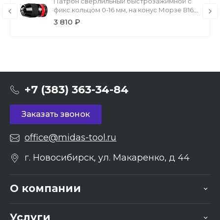
Патрон сверлильный быстрозажимной с
фикс.кольцом 0-16 мм, на конус Морзе В16
(МТ2) ЗУБР Профессионал
3 810 ₽
+7 (383) 363-34-84
Заказать звонок
office@midas-tool.ru
г. Новосибирск, ул. Макаренко, д 44
О компании
Услуги