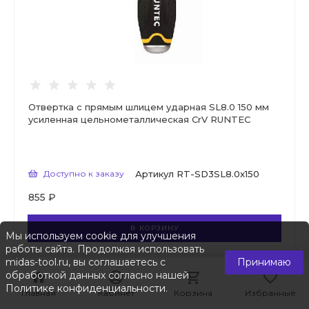
Отвертка с прямым шлицем ударная SL8.0 150 мм
усиленная цельнометаллическая CrV RUNTEC
Доступно к заказу
Артикул
RT-SD3SL8.0x150
855 ₽
В КОРЗИНУ
Мы используем cookie для улучшения
работы сайта. Продолжая использовать
midas-tool.ru, вы соглашаетесь с
Принимаю
обработкой данных согласно нашей
Политике конфиденциальности
.
Главная
Главная
Кабинет
Кабинет
Корзина
Корзина
Избранные
Избранные