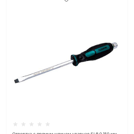
Отвертка с прямым шлицем ударная SL8.0 150 мм