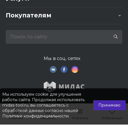
Покупателям
Мы в соц. сетях
Мы используем cookie для улучшения
работы сайта. Продолжая использовать
midas-tool.ru, вы соглашаетесь с
Принимаю
обработкой данных согласно нашей
Политике конфиденциальности
.
Главная
Главная
Кабинет
Кабинет
Корзина
Корзина
Избранные
Избранные
© 2026 © Компания «Мидас». Все права защищены.