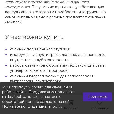
планируется выполнять с помощью данного
инструмента
. Получить исчерпывающую бесплатную
консультацию экспертов и приобрести инструмент по
самой выгодной цене в регионе предлагает компания
«Мидас».
У нас можно купить:
съемник подшипников ступицы;
инструменты двух- и трехзахватные, для внешнего,
внутреннего, глубокого захвата;
наборы съемников с обратным молотком цанговые,
универсальные, с контропорой;
съемники гидравлические для запрессовки и
выпрессовки сайлентблока.
Мы используем cookie для улучшения
Плюсы для наших клиентов
работы сайта. Продолжая использовать
midas-tool.ru, вы соглашаетесь с
Принимаю
обработкой данных согласно нашей
Мы предлагаем самый полный ассортимент
Политике конфиденциальности
.
инструментов для работы с подшипниками. В каталоге
Главная
Главная
Кабинет
Кабинет
Корзина
Корзина
Избранные
Избранные
представлены уважаемые бренды, которые производят