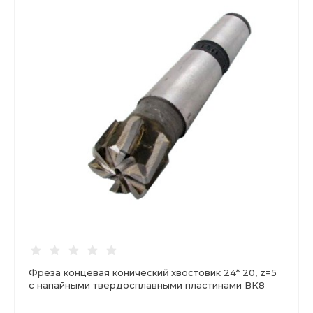
Фреза концевая конический хвостовик 24* 20, z=5
с напайными твердосплавными пластинами ВК8