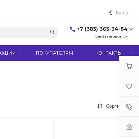
Войти
+7 (383) 363-34-84
Заказать звонок
+7 (383) 363-34-84
АКЦИИ
ПОКУПАТЕЛЯМ
КОНТАКТЫ
г. Новосибирск, ул.
Макаренко, д 44
Пн-Пт: 9:00-18:00 Cб:
10:00-15:00 Вс: Выходной
office@midas-tool.ru
Сортировка