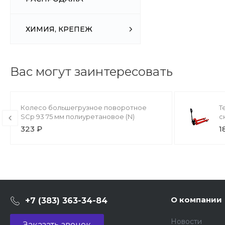
ХИМИЯ, КРЕПЕЖ
Вас могут заинтересовать
Колесо большегрузное поворотное
Т
SCp 93 75 мм полиуретановое (N)
с
(
323 ₽
1
A
О компании
+7 (383) 363-34-84
Новости
Заказать звонок