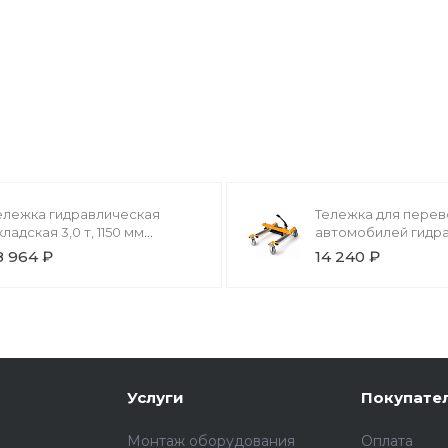
ележка гидравлическая
Тележка для перев
кладская 3,0 т, 1150 мм
автомобилей гидр
полиуретановые колеса) TOR
680 кг RUNTEC
8 964 ₽
14 240 ₽
C (серия DR)
Услуги
Покупате
Монтаж оборудования
Оплата