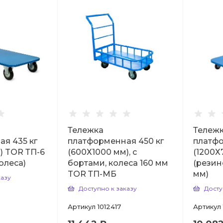
Тележка
Тележ
я 435 кг
платформенная 450 кг
платфо
) TOR ТП-6
(600Х1000 мм), с
(1200Х
олеса)
бортами, колеса 160 мм
(резин
TOR ТП-МБ
мм)
казу
Доступно к заказу
Досту
Артикул
1012417
Артикул