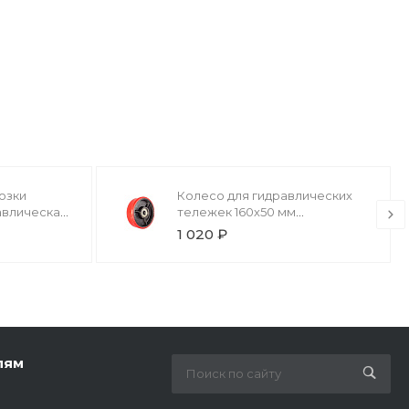
озки
Колесо для гидравлических
авлическая
тележек 160х50 мм
(полиуретан) P50+1 JC/DF-
1 020 ₽
III/DB/BFC/AC(LH)
лям