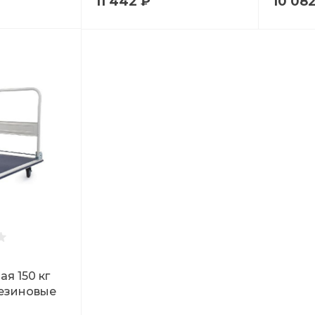
11 442 ₽
10 08
я 150 кг
резиновые