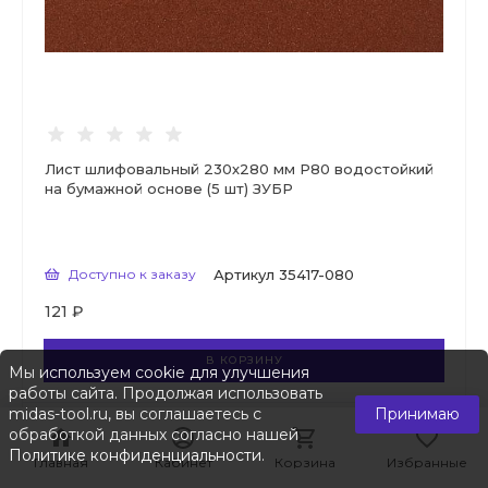
Лист шлифовальный 230х280 мм Р80 водостойкий
на бумажной основе (5 шт) ЗУБР
Доступно к заказу
Артикул
35417-080
121 ₽
В КОРЗИНУ
Мы используем cookie для улучшения
работы сайта. Продолжая использовать
midas-tool.ru, вы соглашаетесь с
Принимаю
обработкой данных согласно нашей
Политике конфиденциальности
.
Главная
Главная
Кабинет
Кабинет
Корзина
Корзина
Избранные
Избранные