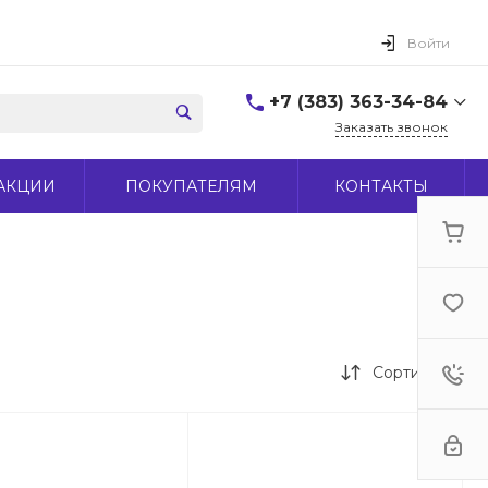
Войти
+7 (383) 363-34-84
Заказать звонок
+7 (383) 363-34-84
АКЦИИ
ПОКУПАТЕЛЯМ
КОНТАКТЫ
г. Новосибирск, ул.
Макаренко, д 44
Пн-Пт: 9:00-18:00 Cб:
10:00-15:00 Вс: Выходной
office@midas-tool.ru
Сортировка