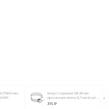
9,0*600 мм,
Хомут стальной 38-59 мм
) ЗУБР
просечная лента 12,7 мм (4 шт.)
ЗУБР
315 ₽