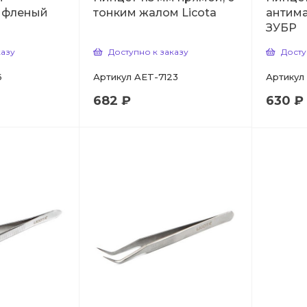
рифленый
тонким жалом Licota
антима
ЗУБР
казу
Доступно к заказу
Досту
6
Артикул
AET-7123
Артикул
682 ₽
630 ₽