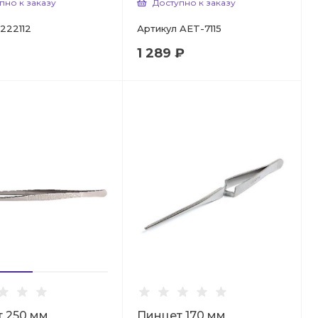
пно к заказу
Доступно к заказу
222112
Артикул
AET-7115
1 289 ₽
 250 мм
Пинцет 170 мм