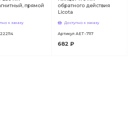
гнитный, прямой
обратного действия
Licota
пно к заказу
Доступно к заказу
222114
Артикул
AET-7117
682 ₽