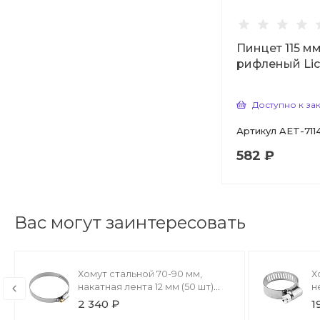
Пинцет 115 м
рифленый Lic
Доступно к за
Артикул
AET-711
582 ₽
Вас могут заинтересовать
Хомут стальной 70-90 мм,
Х
накатная лента 12 мм (50 шт)
н
ЗУБР Профессионал
л
2 340 ₽
1