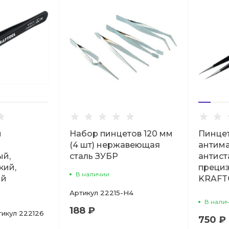
м
Набор пинцетов 120 мм
Пинцет
(4 шт) нержавеющая
антима
ый,
сталь ЗУБР
антист
кий,
преци
В наличии
ый
KRAFT
Артикул
22215-H4
В нали
188 ₽
тикул
222126
750 ₽