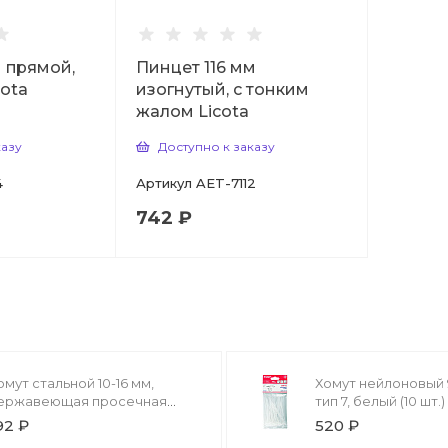
м прямой,
Пинцет 116 мм
ota
изогнутый, c тонким
жалом Licota
казу
Доступно к заказу
4
Артикул
AET-7112
742 ₽
омут стальной 10-16 мм,
Хомут нейлоновый 
ержавеющая просечная
тип 7, белый (10 шт.
ента 8 мм (5 шт) ЗУБР
92 ₽
520 ₽