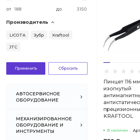
от
до
Производитель
LICOTA
Зубр
Kraftool
JTC
Пинцет 116 м
изогнутый
АВТОСЕРВИСНОЕ
антимагнитн
ОБОРУДОВАНИЕ
антистатичес
прецизионн
KRAFTOOL
МЕХАНИЗИРОВАННОЕ
ОБОРУДОВАНИЕ И
В наличии
Ар
ИНСТРУМЕНТЫ