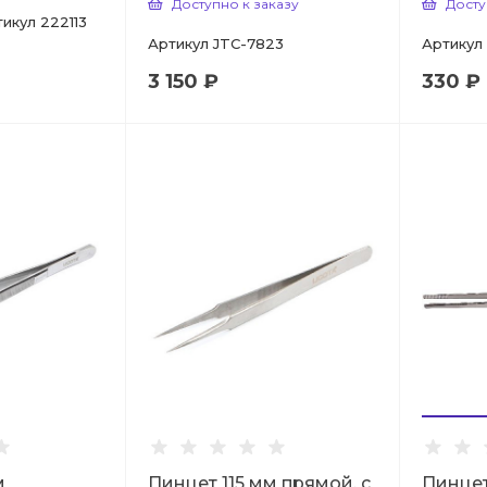
Доступно к заказу
Досту
тикул
222113
Артикул
JTC-7823
Артикул
3 150 ₽
330 ₽
м
Пинцет 115 мм прямой, c
Пинцет