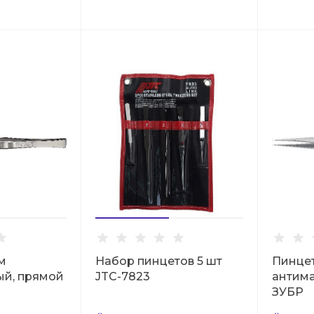
м
Набор пинцетов 5 шт
Пинцет
ый, прямой
JTC-7823
антима
ЗУБР