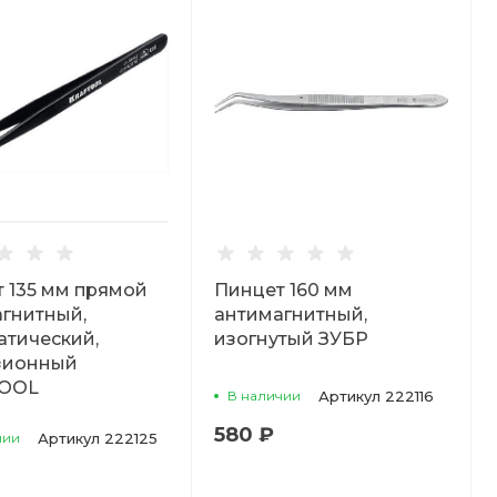
 135 мм прямой
Пинцет 160 мм
гнитный,
антимагнитный,
атический,
изогнутый ЗУБР
зионный
OOL
В наличии
Артикул
222116
580 ₽
чии
Артикул
222125