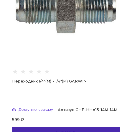
Переходник 1/4"(М) - 1/4"(М) GARWIN
Доступно к заказу
Артикул
GHE-HHА15-14М-14М
599 ₽