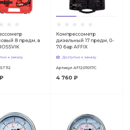
ессометр
Компрессометр
овый 8 предм, в
дизельный 17 предм, 0-
ROSSVIK
70 бар AFFIX
пно к заказу
Доступно к заказу
ST112
Артикул
AF12011017C
 ₽
4 760 ₽