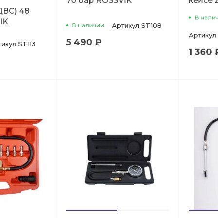
70 бар ROSSVIK
кейсе
ДВС) 48
В нали
IK
В наличии
Артикул
ST108
Артикул
5 490 ₽
тикул
ST113
1 360 