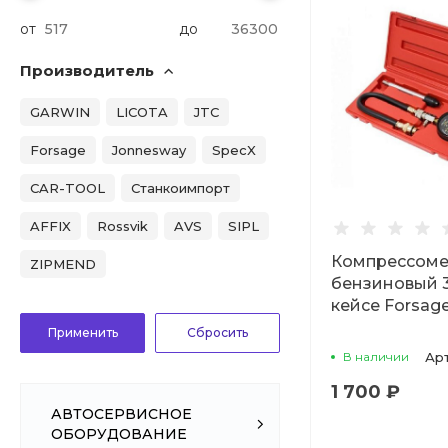
от
до
Производитель
GARWIN
LICOTA
JTC
Forsage
Jonnesway
SpecX
CAR-TOOL
Станкоимпорт
AFFIX
Rossvik
AVS
SIPL
Компрессоме
ZIPMEND
бензиновый 3
кейсе Forsag
В наличии
Ар
1 700 ₽
АВТОСЕРВИСНОЕ
ОБОРУДОВАНИЕ