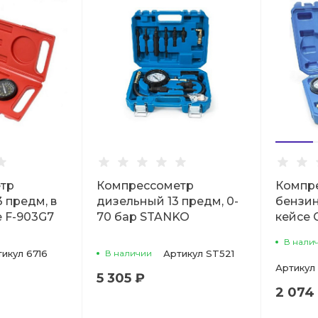
тр
Компрессометр
Компр
 предм, в
дизельный 13 предм, 0-
бензин
e F-903G7
70 бар STANKO
кейсе
В нали
тикул
6716
В наличии
Артикул
ST521
Артикул
5 305 ₽
2 074