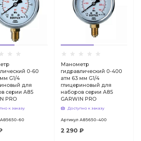
етр
Манометр
лический 0-60
гидравлический 0-400
 мм G1/4
атм 63 мм G1/4
риновый для
глицериновый для
в серии A85
наборов серии A85
N PRO
GARWIN PRO
пно к заказу
Доступно к заказу
A85650-60
Артикул
A85650-400
₽
2 290 ₽