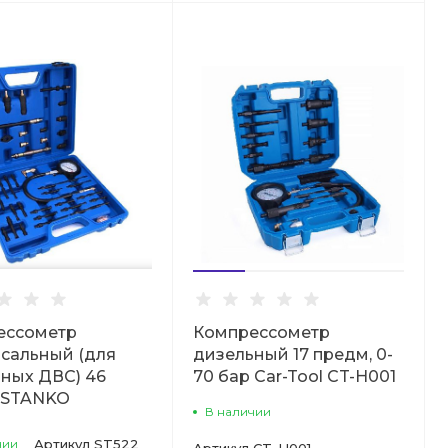
ессометр
Компрессометр
сальный (для
дизельный 17 предм, 0-
ных ДВС) 46
70 бар Car-Tool CT-H001
 STANKO
В наличии
чии
Артикул
ST522