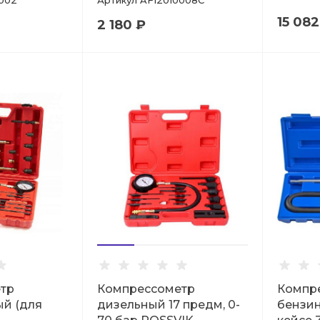
002
Артикул
AF12010008C
15 082
2 180 ₽
тр
Компрессометр
Компр
ый (для
дизельный 17 предм, 0-
бензин