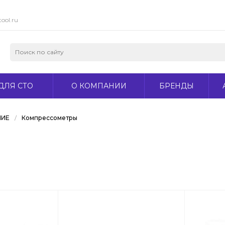
ool.ru
ДЛЯ СТО
О КОМПАНИИ
БРЕНДЫ
НИЕ
/
Компрессометры