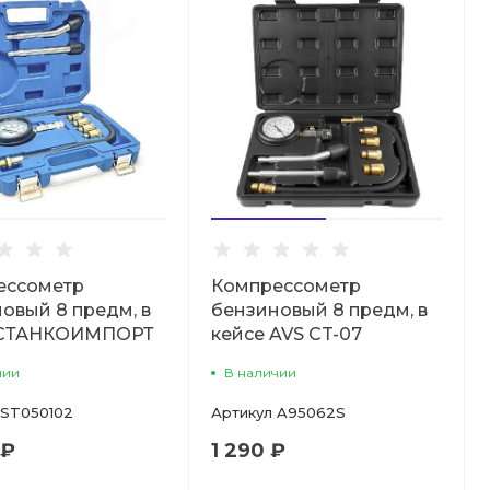
ессометр
Компрессометр
овый 8 предм, в
бензиновый 8 предм, в
 СТАНКОИМПОРТ
кейсе AVS CT-07
чии
В наличии
ST050102
Артикул
A95062S
 ₽
1 290 ₽