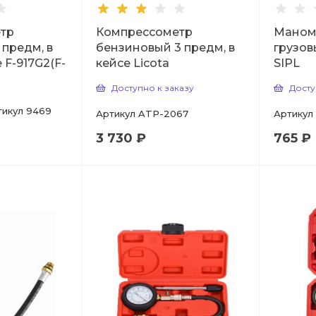
тр
Компрессометр
Маном
 предм, в
бензиновый 3 предм, в
грузов
 F-917G2(F-
кейсе Licota
SIPL
Доступно к заказу
Досту
тикул
9469
Артикул
ATP-2067
Артикул
3 730 ₽
765 ₽