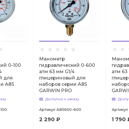
Манометр
Маном
ий 0-100
гидравлический 0-600
гидрав
4
атм 63 мм G1/4
атм 63
й для
глицериновый для
глице
ии A85
наборов серии A85
наборо
GARWIN PRO
GARWI
казу
Доступно к заказу
Досту
100
Артикул
A85650-600
Артикул
2 290 ₽
1 790 