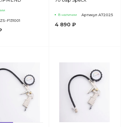
 ZIPMEND
70 бар SpecX
чии
В наличии
Артикул
A72025
ZS-F131001
4 890 ₽
₽