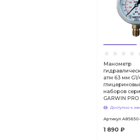
Манометр
гидравлическ
атм 63 мм G1/
глицериновы
наборов сер
GARWIN PRO
Доступно к за
Артикул
A85650-
1 890 ₽