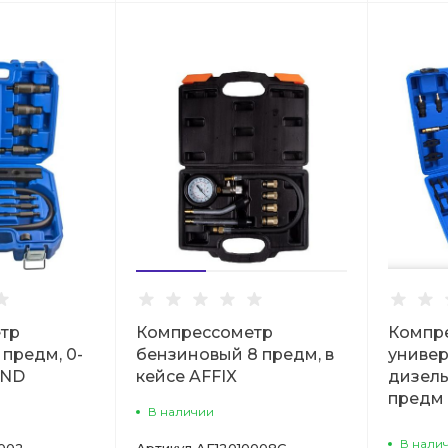
тр
Компрессометр
Компр
 предм, 0-
бензиновый 8 предм, в
универ
END
кейсе AFFIX
дизель
предм
В наличии
В нали