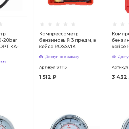
тр
Компрессометр
Компр
0-20bar
бензиновый 3 предм, в
бензин
РТ KA-
кейсе ROSSVIK
кейсе 
Доступно к заказу
Досту
казу
Артикул
ST115
Артикул
2
1 512 ₽
3 432