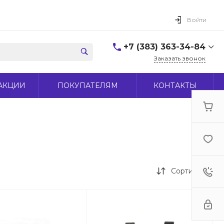
Войти
+7 (383) 363-34-84
Заказать звонок
+7 (383) 363-34-84
АКЦИИ
ПОКУПАТЕЛЯМ
КОНТАКТЫ
г. Новосибирск, ул.
Макаренко, д 44
Пн-Пт: 9:00-18:00 Cб:
10:00-15:00 Вс: Выходной
office@midas-tool.ru
Сортировка