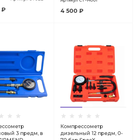
Артикул
CT-H001
 ₽
4 500 ₽
ессометр
Компрессометр
овый 3 предм, в
дизельный 12 предм, 0-