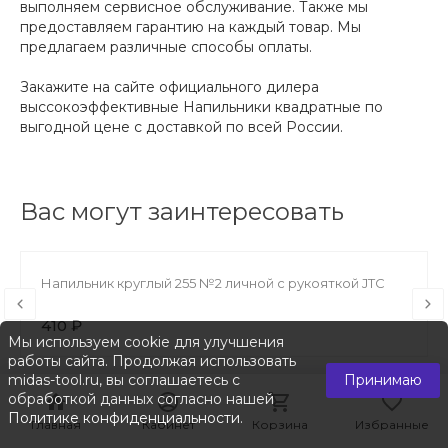
выполняем сервисное обслуживание. Также мы
предоставляем гарантию на каждый товар. Мы
предлагаем различные способы оплаты.
Закажите на сайте официального дилера
выссокоэффективные Напильники квадратные по
выгодной цене с доставкой по всей России.
Вас могут заинтересовать
Напильник круглый 255 №2 личной с рукояткой JTC
410 ₽
Мы используем cookie для улучшения
работы сайта. Продолжая использовать
midas-tool.ru, вы соглашаетесь с
Принимаю
обработкой данных согласно нашей
Политике конфиденциальности
.
Главная
Главная
Кабинет
Кабинет
Корзина
Корзина
Избранные
Избранные
+7 (383) 363-34-84