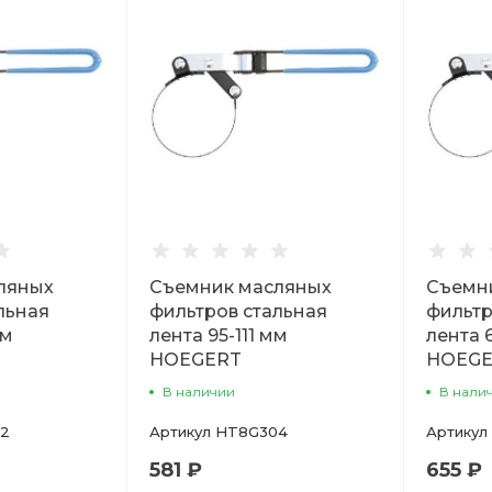
ляных
Съемник масляных
Съемн
льная
фильтров стальная
фильтр
мм
лента 95-111 мм
лента 
HOEGERT
HOEGE
В наличии
В нали
2
Артикул
HT8G304
Артикул
581 ₽
655 ₽