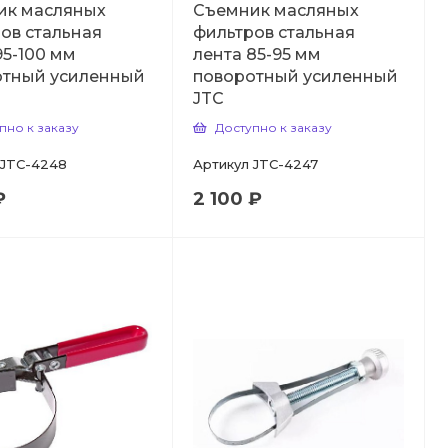
ик масляных
Съемник масляных
ов стальная
фильтров стальная
95-100 мм
лента 85-95 мм
отный усиленный
поворотный усиленный
JTC
пно к заказу
Доступно к заказу
JTC-4248
Артикул
JTC-4247
₽
2 100 ₽