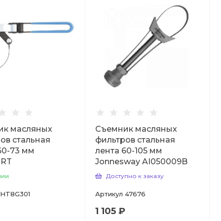
ик масляных
Съемник масляных
ов стальная
фильтров стальная
60-73 мм
лента 60-105 мм
RT
Jonnesway AI050009B
чии
Доступно к заказу
HT8G301
Артикул
47676
1 105 ₽