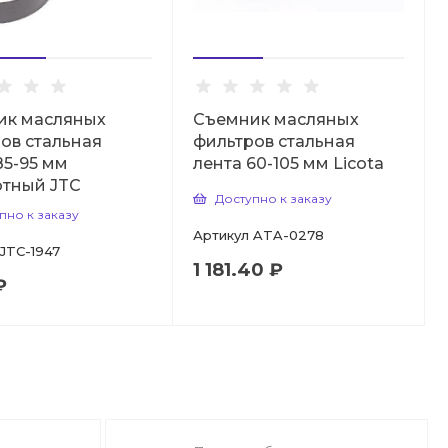
ик масляных
Съемник масляных
ов стальная
фильтров стальная
85-95 мм
лента 60-105 мм Licota
отный JTC
Доступно к заказу
пно к заказу
Артикул
ATA-0278
JTC-1947
1 181.40 ₽
₽