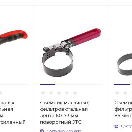
ляных
Съемник масляных
Съемн
льная
фильтров стальная
фильтр
мм
лента 60-73 мм
85 мм 
усиленный
поворотный JTC
Досту
Доступно к заказу