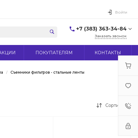
Войти
+7 (383) 363-34-84
Заказать звонок
+7 (383) 363-34-84
АКЦИИ
ПОКУПАТЕЛЯМ
КОНТАКТЫ
г. Новосибирск, ул.
Макаренко, д 44
Пн-Пт: 9:00-18:00 Cб:
10:00-15:00 Вс: Выходной
ла
/
Съемники фильтров - стальные ленты
office@midas-tool.ru
Сортировка