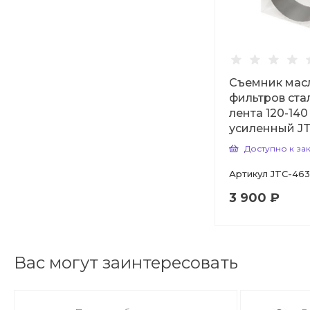
Съемник мас
фильтров ста
лента 120-140
усиленный J
Доступно к за
Артикул
JTC-46
3 900 ₽
Вас могут заинтересовать