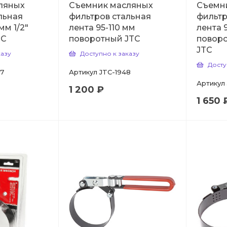
ляных
Съемник масляных
Съемн
льная
фильтров стальная
фильтр
мм 1/2"
лента 95-110 мм
лента 
TC
поворотный JTC
повор
JTC
казу
Доступно к заказу
Досту
7
Артикул
JTC-1948
Артикул
1 200 ₽
1 650 