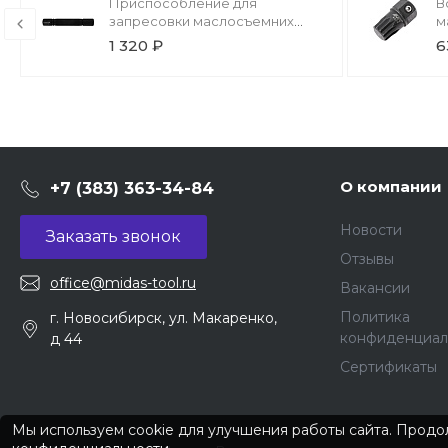
Приспособление для
В
запресовки маслосъемних
м
колпачков BMW Licota
A
1 320 ₽
6
О компании
+7 (383) 363-34-84
Новости
Заказать звонок
Отзывы
office@midas-tool.ru
Вакансии
Политика
г. Новосибирск, ул. Макаренко,
конфиденциал
д 44
Сертификаты
Мы используем cookie для улучшения работы сайта. Продол