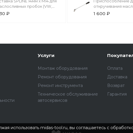
ставка SPLINE 14мм x M14 для
Приспособление д
аслосливных пробок (VW,
откручивания мас
UDI) JTC
пробки JTC
30 ₽
1 600 ₽
Услуги
Покупате
Монтаж оборудования
Оплата
Ремонт оборудования
Доставка
Ремонт инструмента
Возврат
Техническое обслуживание
Гарантия
ьности
автосервисов
жая использовать midas-tool.ru, вы соглашаетесь с обработ