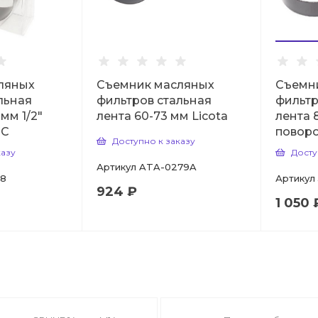
ляных
Съемник масляных
Съемн
льная
фильтров стальная
фильтр
 мм 1/2"
лента 60-73 мм Licota
лента 
TC
повор
Доступно к заказу
казу
Досту
Артикул
ATA-0279A
38
Артикул
924 ₽
1 050 