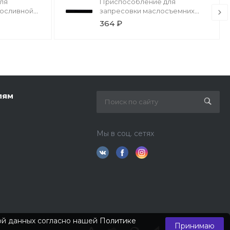
ля
Приспособление для
лосливной
запресовки маслосъемних
колпачков Mercedes Licota
364 ₽
лям
Мы в соц. сетях
кой данных согласно нашей
Политике
Принимаю