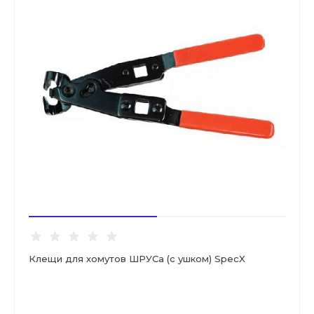
Клещи для хомутов ШРУСа (с ушком) SpecX