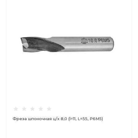
Фреза шпоночная ц/х 8,0 (l=11, L=55, Р6М5)