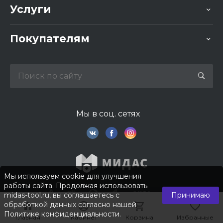
Услуги
Покупателям
Мы в соц. сетях
Мы используем cookie для улучшения
работы сайта. Продолжая использовать
midas-tool.ru, вы соглашаетесь с
Принимаю
обработкой данных согласно нашей
Политике конфиденциальности
.
Главная
Главная
Кабинет
Кабинет
Корзина
Корзина
Избранные
Избранные
© 2026 © Компания «Мидас». Все права защищены.