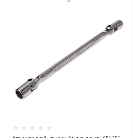
Ключ торцевой карданный (колокольчик) 8*10 JTC