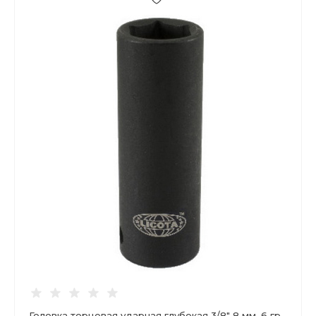
Головка торцевая ударная глубокая 3/8" 8 мм, 6 гр.,