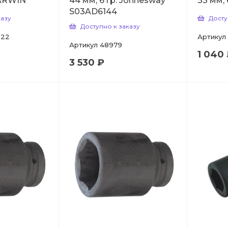
GARWIN
44 мм, 6 гр. Jonnesway
33 мм,
S03AD6144
казу
Досту
Доступно к заказу
-22
Артикул
Артикул
48979
1 040
3 530 ₽