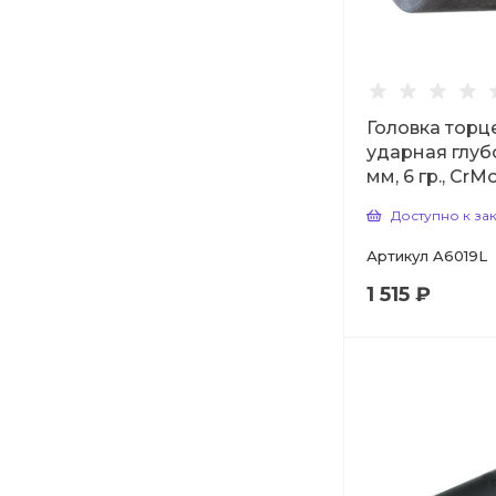
Головка торц
ударная глубо
мм, 6 гр., CrM
Доступно к за
Артикул
A6019L
1 515 ₽