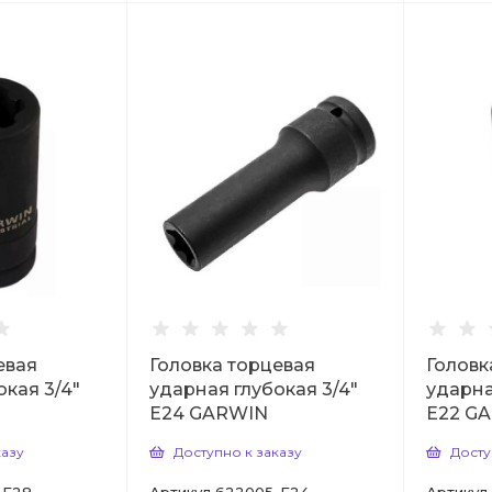
евая
Головка торцевая
Головк
окая 3/4"
ударная глубокая 3/4"
ударна
Е24 GARWIN
Е22 G
казу
Доступно к заказу
Досту