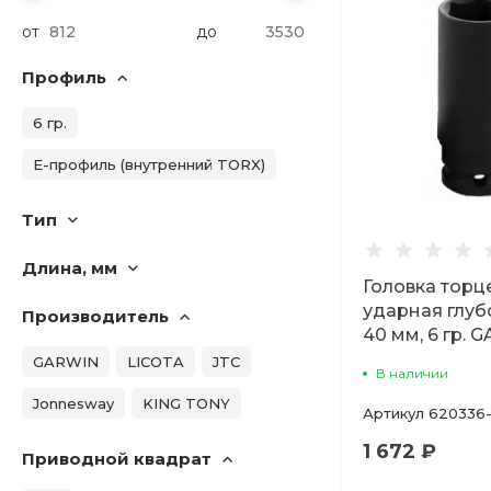
от
до
Профиль
6 гр.
E-профиль (внутренний TORX)
Тип
Длина, мм
Головка торц
ударная глуб
Производитель
40 мм, 6 гр. 
GARWIN
LICOTA
JTC
В наличии
Jonnesway
KING TONY
Артикул
620336
1 672 ₽
Приводной квадрат