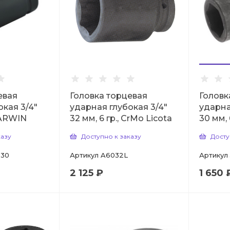
евая
Головка торцевая
Головк
окая 3/4"
ударная глубокая 3/4"
ударна
GARWIN
32 мм, 6 гр., CrMo Licota
30 мм, 
казу
Доступно к заказу
Досту
-30
Артикул
A6032L
Артикул
2 125 ₽
1 650 