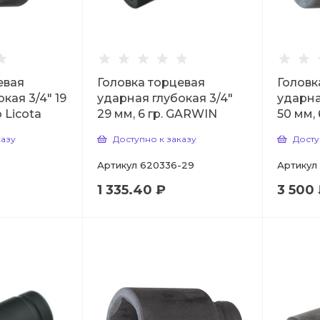
евая
Головка торцевая
Головк
кая 3/4" 19
ударная глубокая 3/4"
ударна
o Licota
29 мм, 6 гр. GARWIN
50 мм, 
казу
Доступно к заказу
Досту
Артикул
620336-29
Артикул
1 335.40 ₽
3 500