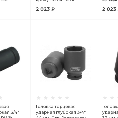
-E28
Артикул
622005-E24
Артикул
2 023 ₽
2 023
евая
Головка торцевая
Головк
окая 3/4"
ударная глубокая 3/4"
ударна