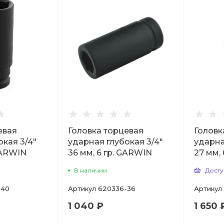
евая
Головка торцевая
Головк
окая 3/4"
ударная глубокая 3/4"
ударна
GARWIN
36 мм, 6 гр. GARWIN
27 мм, 
В наличии
Досту
-40
Артикул
620336-36
Артикул
1 040 ₽
1 650 