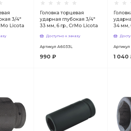
евая
Головка торцевая
Головк
окая 3/4"
ударная глубокая 3/4"
ударна
CrMo Licota
33 мм, 6 гр., CrMo Licota
34 мм,
казу
Доступно к заказу
Досту
Артикул
A6033L
Артикул
990 ₽
1 040