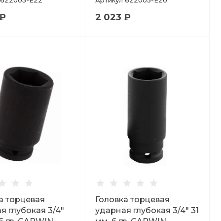
622005-E22
Артикул
622005-E20
 ₽
2 023 ₽
а торцевая
Головка торцевая
я глубокая 3/4"
ударная глубокая 3/4" 31