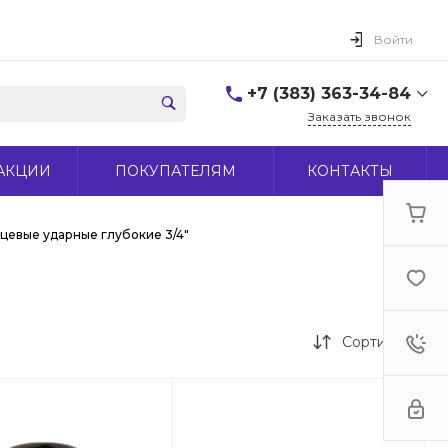
Войти
+7 (383) 363-34-84
Заказать звонок
+7 (383) 363-34-84
АКЦИИ
ПОКУПАТЕЛЯМ
КОНТАКТЫ
г. Новосибирск, ул.
Макаренко, д 44
Пн-Пт: 9:00-18:00 Cб:
10:00-15:00 Вс: Выходной
рцевые ударные глубокие 3/4"
office@midas-tool.ru
Сортировка