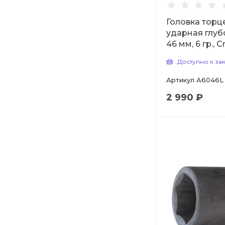
Головка торц
ударная глуб
46 мм, 6 гр., 
Доступно к за
Артикул
A6046L
2 990 ₽