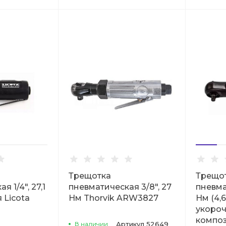
Трещотка
Трещо
 1/4", 27,1
пневматическая 3/8", 27
пневма
 Licota
Нм Thorvik ARW3827
Нм (4,6
укороч
компо
В наличии
Артикул
52649