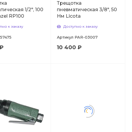
тка
Трещотка
тическая 1/2", 100
пневматическая 3/8", 50
zel RP100
Нм Licota
пно к заказу
Доступно к заказу
57475
Артикул
PAR-03007
 ₽
10 400 ₽