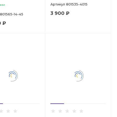
Артикул
801535-4015
чии
3 900 ₽
801565-14-45
0 ₽