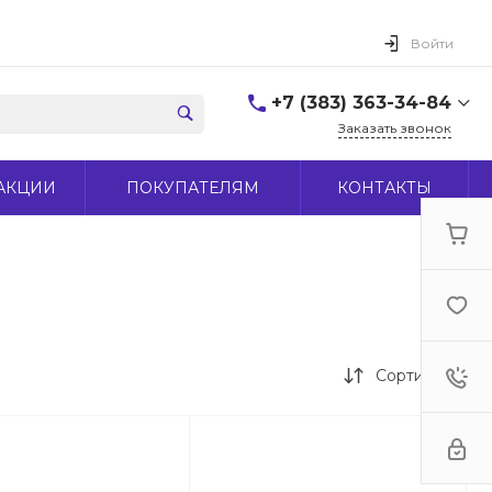
Войти
+7 (383) 363-34-84
Заказать звонок
+7 (383) 363-34-84
АКЦИИ
ПОКУПАТЕЛЯМ
КОНТАКТЫ
г. Новосибирск, ул.
Макаренко, д 44
Пн-Пт: 9:00-18:00 Cб:
10:00-15:00 Вс: Выходной
office@midas-tool.ru
Сортировка