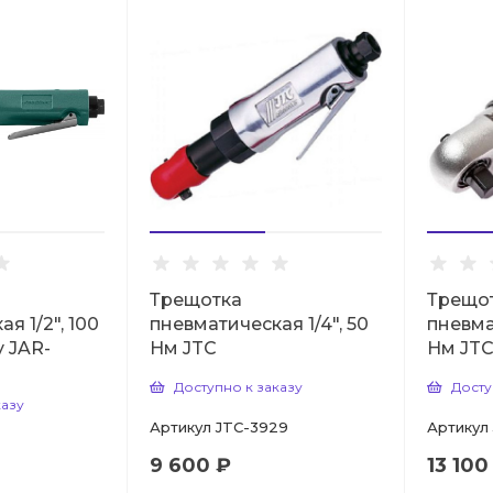
Трещотка
Трещо
я 1/2", 100
пневматическая 1/4", 50
пневма
 JAR-
Нм JTC
Нм JT
Доступно к заказу
Досту
казу
Артикул
JTC-3929
Артикул
9 600 ₽
13 100