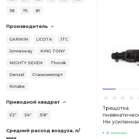
38
75
81
Производитель
GARWIN
LICOTA
JTC
Jonnesway
KING TONY
MIGHTY SEVEN
Thorvik
Denzel
Станкоимпорт
Rotake
Приводной квадрат
Трещотка
пневматическая
1/2"
1/4"
3/8"
Нм усиленная
Средний расход воздуха, л/
В наличии
мин