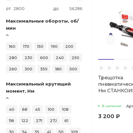
от
до
Максимальные обороты, об/
мин
160
170
150
190
200
280
230
600
240
250
260
300
350
180
500
Трещотка
Максимальный крутящий
пневматическа
Нм СТАНКО
момент, Нм
В наличии
Ар
40
68
45
100
108
3 200 ₽
118
122
271
27,1
61
30
34
35
41
50
109