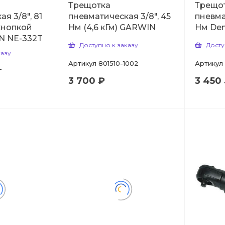
Трещотка
Трещо
я 3/8", 81
пневматическая 3/8", 45
пневма
 кнопкой
Нм (4,6 кГм) GARWIN
Нм Den
N NE-332T
Доступно к заказу
Досту
казу
Артикул
801510-1002
Артикул
T
3 700 ₽
3 450