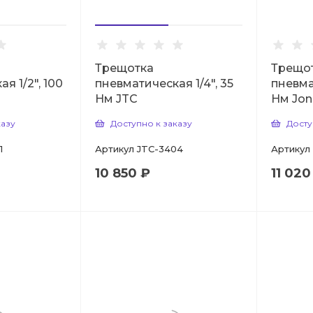
Трещотка
Трещо
я 1/2", 100
пневматическая 1/4", 35
пневма
Нм JTC
Нм Jon
казу
Доступно к заказу
Досту
1
Артикул
JTC-3404
Артикул
10 850 ₽
11 020