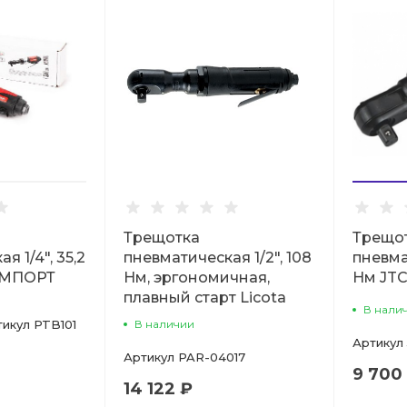
Трещотка
Трещо
я 1/4", 35,2
пневматическая 1/2", 108
пневма
ИМПОРТ
Нм, эргономичная,
Нм JT
плавный старт Licota
В нали
тикул
PTB101
В наличии
Артикул
Артикул
PAR-04017
9 700
14 122 ₽