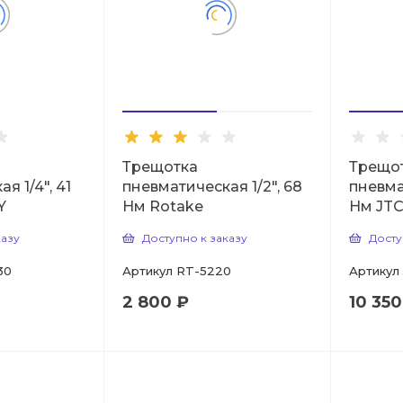
Трещотка
Трещо
я 1/4", 41
пневматическая 1/2", 68
пневма
Y
Нм Rotake
Нм JT
казу
Доступно к заказу
Досту
30
Артикул
RT-5220
Артикул
2 800 ₽
10 350