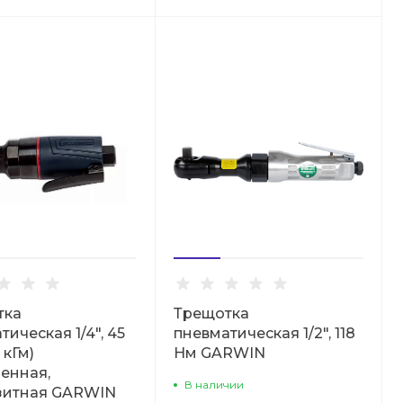
тка
Трещотка
тическая 1/4", 45
пневматическая 1/2", 118
 кГм)
Нм GARWIN
енная,
В наличии
зитная GARWIN