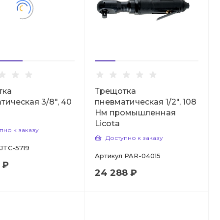
тка
Трещотка
тическая 3/8", 40
пневматическая 1/2", 108
C
Нм промышленная
Licota
пно к заказу
Доступно к заказу
JTC-5719
Артикул
PAR-04015
 ₽
24 288 ₽