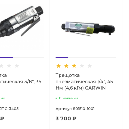
тка
Трещотка
тическая 3/8", 35
пневматическая 1/4", 45
C
Нм (4,6 кГм) GARWIN
чии
В наличии
JTC-3405
Артикул
801510-1001
 ₽
3 700 ₽