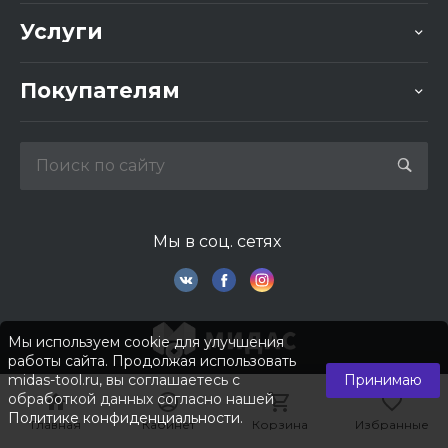
Услуги
Покупателям
Мы в соц. сетях
Мы используем cookie для улучшения
работы сайта. Продолжая использовать
midas-tool.ru, вы соглашаетесь с
Принимаю
обработкой данных согласно нашей
Политике конфиденциальности
.
Главная
Главная
Кабинет
Кабинет
Корзина
Корзина
Избранные
Избранные