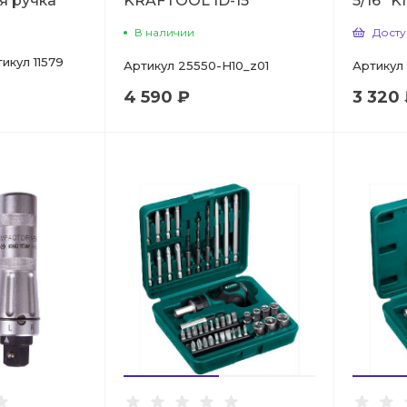
я ручка
KRAFTOOL ID-15
5/16" 
В наличии
Досту
тикул
11579
Артикул
25550-H10_z01
Артикул
4 590 ₽
3 320