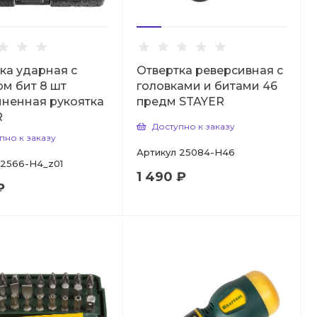
ка ударная с
Отвертка реверсивная с
м бит 8 шт
головками и битами 46
ненная рукоятка
предм STAYER
R
Доступно к заказу
пно к заказу
Артикул
25084-H46
2566-H4_z01
1 490 ₽
₽