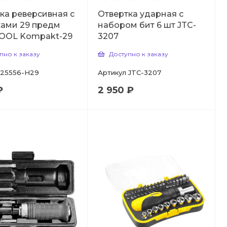
ка реверсивная с
Отвертка ударная с
ами 29 предм
набором бит 6 шт JTC-
OOL Kompakt-29
3207
пно к заказу
Доступно к заказу
25556-H29
Артикул
JTC-3207
₽
2 950 ₽