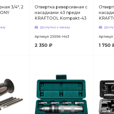
ная 3/4", 2
Отвертка реверсивная с
Отверт
TONY
насадками 43 предм
насадк
KRAFTOOL Kompakt-43
KRAFT
казу
Доступно к заказу
Досту
1
Артикул
25556-H43
Артикул
2 350 ₽
1 750 