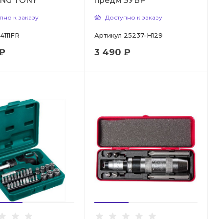
KING TONY
предм ЗУБР
пно к заказу
Доступно к заказу
4111FR
Артикул
25237-H129
 ₽
3 490 ₽