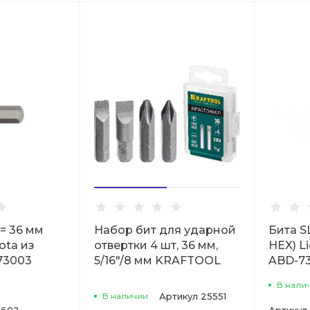
= 36 мм
Набор бит для ударной
Бита SL
cota из
отвертки 4 шт, 36 мм,
HEX) L
73003
5/16"/8 мм KRAFTOOL
ABD-7
В нали
В наличии
Артикул
25551