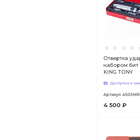
Отвертка уда
набором бит 
KING TONY
Доступно к за
Артикул
4505MR
4 500 ₽