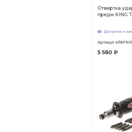
Отвертка удар
предм KING 
Доступно к за
Артикул
4116FR0
5 580 ₽