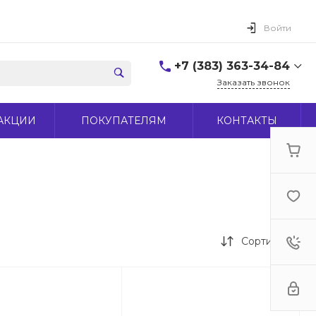
Войти
+7 (383) 363-34-84
Заказать звонок
+7 (383) 363-34-84
АКЦИИ
ПОКУПАТЕЛЯМ
КОНТАКТЫ
г. Новосибирск, ул.
Макаренко, д 44
Пн-Пт: 9:00-18:00 Cб:
10:00-15:00 Вс: Выходной
office@midas-tool.ru
Сортировка