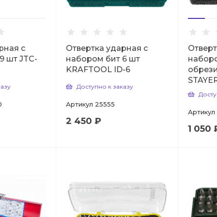
рная с
Отвертка ударная с
Отверт
9 шт JTC-
набором бит 6 шт
наборо
KRAFTOOL ID-6
обрези
STAYE
казу
Доступно к заказу
Досту
0
Артикул
25555
Артикул
2 450 ₽
1 050 