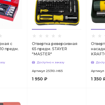
рная с
Отвертка реверсивная
Отверт
10 предм.
65 предм. STAYER
насадк
"MASTER"
KRAFT
казу
Доступно к заказу
Досту
Артикул
25310-H65
Артикул
1 950 ₽
1 350 