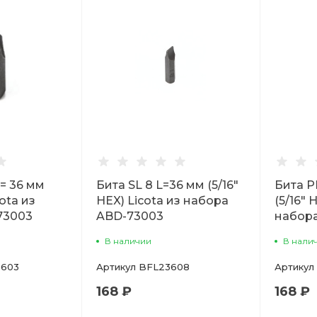
= 36 мм
Бита SL 8 L=36 мм (5/16"
Бита P
cota из
HEX) Licota из набора
(5/16" 
73003
ABD-73003
набор
В наличии
В нали
603
Артикул
BFL23608
Артикул
168 ₽
168 ₽