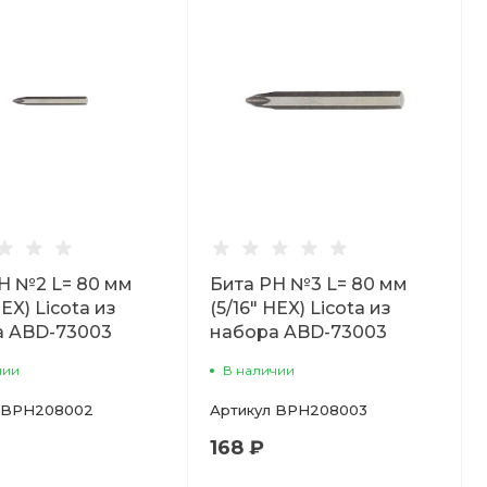
H №2 L= 80 мм
Бита PH №3 L= 80 мм
HEX) Licota из
(5/16" HEX) Licota из
а ABD-73003
набора ABD-73003
чии
В наличии
BPH208002
Артикул
BPH208003
168 ₽