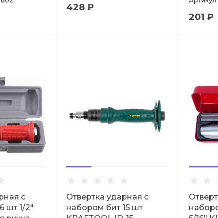
602
Артикул
428 ₽
201 ₽
рная с
Отвертка ударная с
Отверт
 шт 1/2"
набором бит 15 шт
наборо