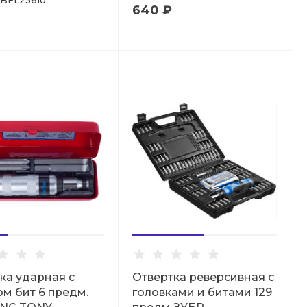
BFL23610
640 ₽
ка ударная с
Отвертка реверсивная с
м бит 6 предм.
головками и битами 129