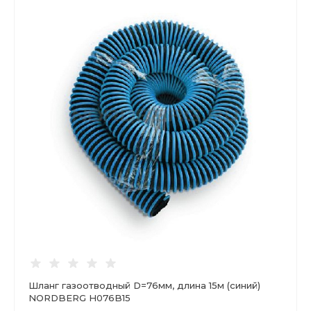
Шланг газоотводный D=76мм, длина 15м (синий)
NORDBERG H076B15