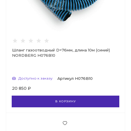
Шланг газоотводный D=76мм, длина 10м (синий)
NORDBERG H076B10
Доступно к заказу
Артикул
H076B10
20 850 ₽
В КОРЗИНУ