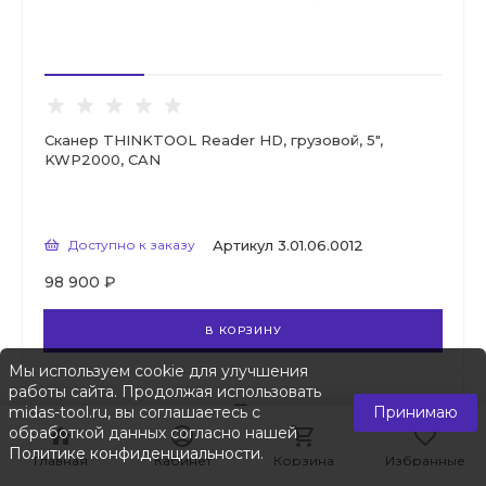
Сканер THINKTOOL Reader HD, грузовой, 5",
KWP2000, CAN
Доступно к заказу
Артикул
3.01.06.0012
98 900 ₽
В КОРЗИНУ
Мы используем cookie для улучшения
работы сайта. Продолжая использовать
midas-tool.ru, вы соглашаетесь с
Принимаю
обработкой данных согласно нашей
Политике конфиденциальности
.
Главная
Главная
Кабинет
Кабинет
Корзина
Корзина
Избранные
Избранные