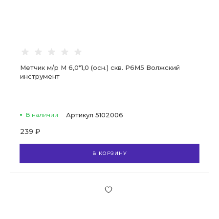
Метчик м/р М 6,0*1,0 (осн.) скв. Р6М5 Волжский
инструмент
В наличии
Артикул
5102006
239 ₽
В КОРЗИНУ