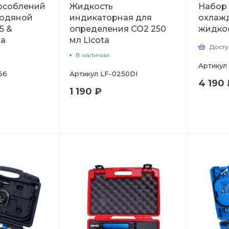
особлений
Жидкость
Набор
водяной
индикаторная для
охлаж
5 &
определения CO2 250
жидкос
ta
мл Licota
Досту
В наличии
Артикул
66
Артикул
LF-0250DI
4 190 
1 190 ₽