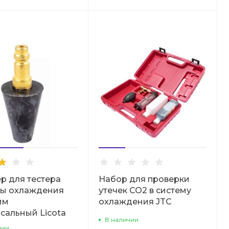
р для тестера
Набор для проверки
мы охлаждения
утечек CO2 в систему
мм
охлаждения JTC
сальный Licota
В наличии
чии