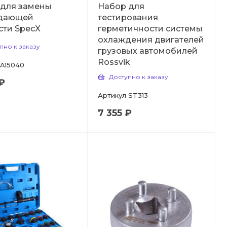
 для замены
Набор для
дающей
тестирования
ти SpecX
герметичности системы
охлаждения двигателей
пно к заказу
грузовых автомобилей
Rossvik
A15040
Доступно к заказу
₽
Артикул
ST313
7 355 ₽