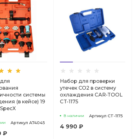
 для
Набор для проверки
ования
утечек CO2 в систему
ичности системы
охлаждения CAR-TOOL
ения (в кейсе) 19
CT-1175
 SpecX
В наличии
Артикул
CT-1175
чии
Артикул
A74045
4 990 ₽
0 ₽