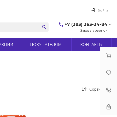
Войти
+7 (383) 363-34-84
Заказать звонок
+7 (383) 363-34-84
АКЦИИ
ПОКУПАТЕЛЯМ
КОНТАКТЫ
г. Новосибирск, ул.
Макаренко, д 44
Пн-Пт: 9:00-18:00 Cб:
10:00-15:00 Вс: Выходной
office@midas-tool.ru
Сортировка