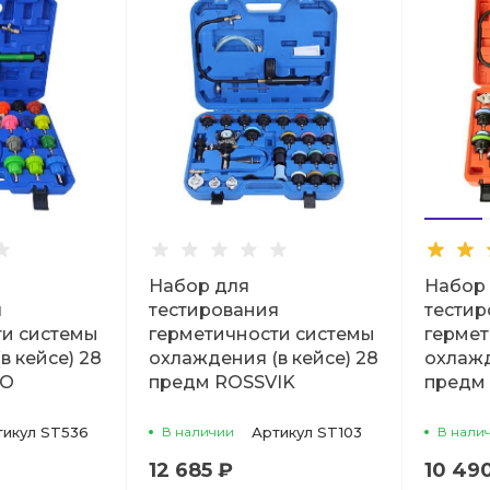
Набор для
Набор
я
тестирования
тестир
ти системы
герметичности системы
гермет
в кейсе) 28
охлаждения (в кейсе) 28
охлажд
KO
предм ROSSVIK
предм
тикул
ST536
В наличии
Артикул
ST103
В нали
12 685 ₽
10 49