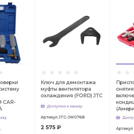
роверки
Ключ для демонтажа
Присп
 систему
муфты вентилятора
снятия
охлаждения (FORD) JTC
включ
 CAR-
конди
Доступно к заказу
A
(Амери
Артикул
JTC-JW0768
казу
Досту
2 575 ₽
A
Артикул