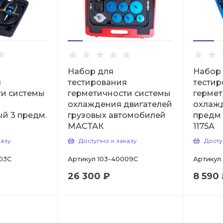
Набор для
Набор
я
тестирования
тестир
ти системы
герметичности системы
гермет
охлаждения двигателей
охлажд
й 3 предм.
грузовых автомобилей
предм
МАСТАК
1175A
казу
Доступно к заказу
Досту
03C
Артикул
103-40009C
Артикул
26 300 ₽
8 590