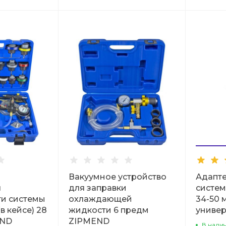
Вакуумное устройство
Адапте
я
для заправки
систе
ти системы
охлаждающей
34-50 
в кейсе) 28
жидкости 6 предм
универ
END
ZIPMEND
В нали