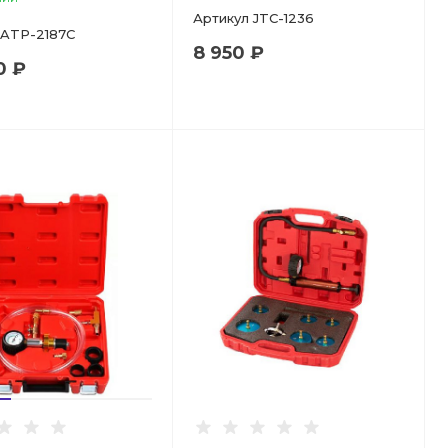
Артикул
JTC-1236
ATP-2187C
8 950 ₽
0 ₽