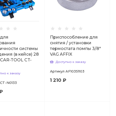
 для
Приспособление для
ования
снятия / установки
ичности системы
термостата помпы 3/8"
ения (в кейсе) 28
VAG AFFIX
 CAR-TOOL CT-
Доступно к заказу
Артикул
AF10351103
пно к заказу
1 210 ₽
CT-N0133
 ₽