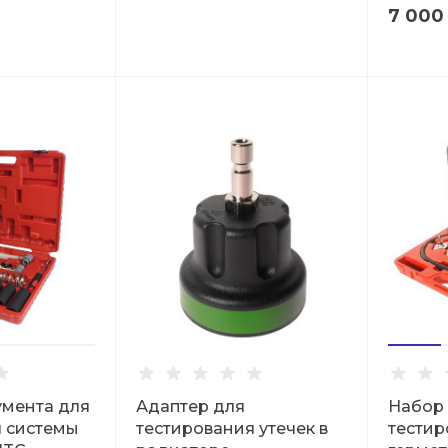
7 000
умента для
Адаптер для
Набор
я системы
тестирования утечек в
тестир