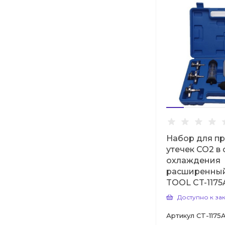
Набор для п
утечек CO2 в
охлаждения
расширенный
TOOL CT-1175
Доступно к за
Артикул
CT-1175