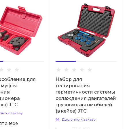
особление для
Набор для
 муфты
тестирования
ения
герметичности системы
ционера
охлаждения двигателей
ка) JTC
грузовых автомобилей
(в кейсе) JTC
пно к заказу
Доступно к заказу
JTC-1609