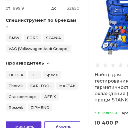
от
до
Специнструмент по брендам
BMW
FORD
SCANIA
VAG (Volkswagen Audi Gruppe)
Производитель
Набор для
LICOTA
JTC
SpecX
тестировани
Thorvik
CAR-TOOL
МАСТАК
герметичнос
охлаждения (
Станкоимпорт
AFFIX
предм STAN
Rossvik
ZIPMEND
В наличии
Ар
10 400 ₽