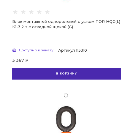
Блок монтажный однорольный с ушком TOR HQG(L)
K1-3,2 т с откидной щекой (G)
Доступно к заказу
Артикул
115310
3 367 ₽
В КОРЗИНУ