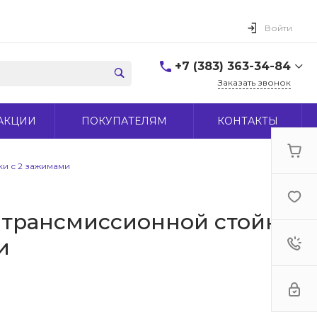
Войти
+7 (383) 363-34-84
Заказать звонок
+7 (383) 363-34-84
АКЦИИ
ПОКУПАТЕЛЯМ
КОНТАКТЫ
г. Новосибирск, ул.
Макаренко, д 44
Пн-Пт: 9:00-18:00 Cб:
10:00-15:00 Вс: Выходной
ки с 2 зажимами
office@midas-tool.ru
 трансмиссионной стойки
и