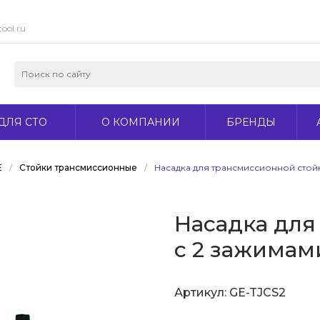
ool.ru
ДЛЯ СТО
О КОМПАНИИ
БРЕНДЫ
Е
/
Стойки трансмиссионные
/
Насадка для трансмиссионной стой
Насадка для
с 2 зажимам
Артикул:
GE-TJCS2