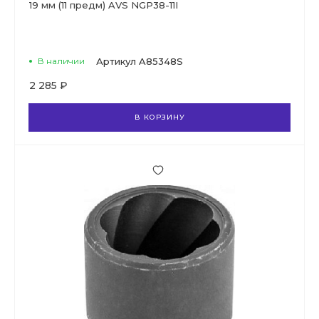
19 мм (11 предм) AVS NGP38-11I
В наличии
Артикул
A85348S
2 285 ₽
В КОРЗИНУ