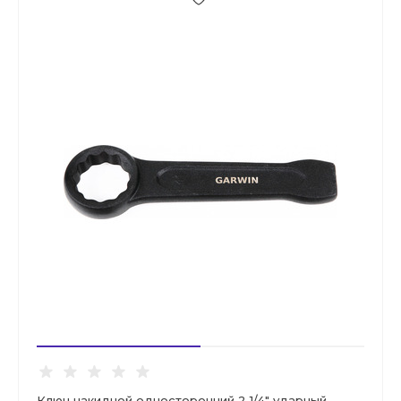
Ключ накидной односторонний 2 1/4" ударный