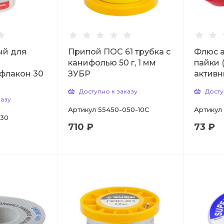
ый для
Припой ПОС 61 трубка с
Флюс а
канифолью 50 г, 1 мм
пайки 
флакон 30
ЗУБР
активн
Доступно к заказу
Досту
казу
Артикул
55450-050-10C
Артикул
030
710 ₽
73 ₽