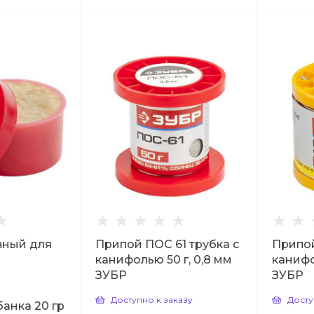
вный для
Припой ПОС 61 трубка с
Припой
канифолью 50 г, 0,8 мм
канифо
ЗУБР
ЗУБР
Доступно к заказу
Досту
банка 20 гр