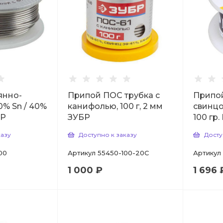
янно-
Припой ПОС трубка с
Припо
0% Sn / 40%
канифолью, 100 г, 2 мм
свинц
БР
ЗУБР
100 гр.
казу
Доступно к заказу
Досту
00
Артикул
55450-100-20C
Артикул
1 000 ₽
1 696 