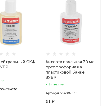
нейтральный СКФ
Кислота паяльная 30 мл
 ЗУБР
ортофосфорная в
пластиковой банке
ЗУБР
чии
В наличии
55478-030
Артикул
55490-030
91 ₽