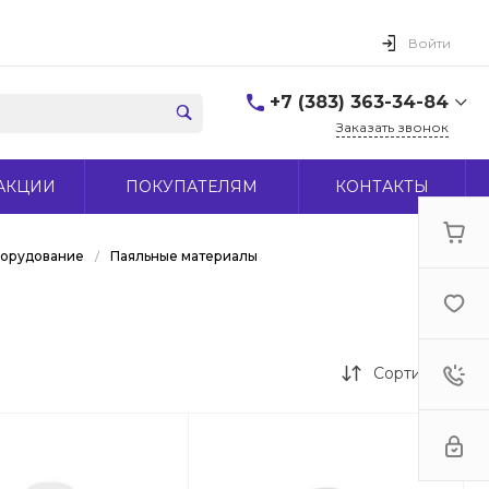
Войти
+7 (383) 363-34-84
Заказать звонок
+7 (383) 363-34-84
АКЦИИ
ПОКУПАТЕЛЯМ
КОНТАКТЫ
г. Новосибирск, ул.
Макаренко, д 44
Пн-Пт: 9:00-18:00 Cб:
10:00-15:00 Вс: Выходной
борудование
/
Паяльные материалы
office@midas-tool.ru
Сортировка