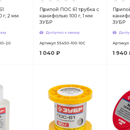
61
Припой ПОС 61 трубка с
Припой
 г, 2 мм
канифолью 100 г, 1 мм
канифо
ЗУБР
ЗУБР
казу
Доступно к заказу
Досту
00-20
Артикул
55450-100-10C
Артикул
1 040 ₽
1 940 