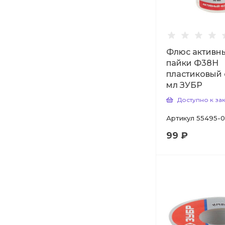
Флюс активн
пайки Ф38Н
пластиковый 
мл ЗУБР
Доступно к за
Артикул
55495-
99 ₽