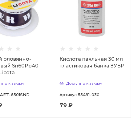
й оловянно-
Кислота паяльная 30 мл
овый Sn60Pb40
пластиковая банка ЗУБР
 Licota
пно к заказу
Доступно к заказу
AET-6501SND
Артикул
55491-030
₽
79 ₽