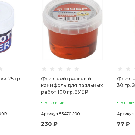
ки 25 гр
Флюс нейтральный
Флюс 
канифоль для паяльных
30 гр.
работ 100 гр. ЗУБР
В наличии
В нали
00B
Артикул
55470-100
Артикул
230 ₽
77 ₽