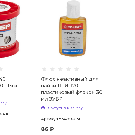
40
Флюс неактивный для
0г, 1мм
пайки ЛТИ-120
пластиковый флакон 30
мл ЗУБР
казу
Доступно к заказу
00-10
Артикул
55480-030
86 ₽