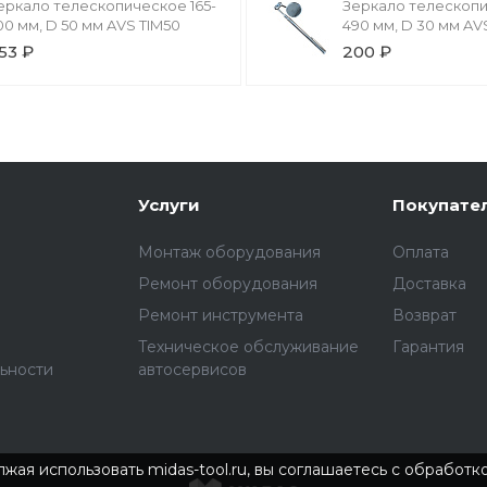
еркало телескопическое 165-
Зеркало телескопи
00 мм, D 50 мм AVS TIM50
490 мм, D 30 мм AV
53 ₽
200 ₽
Услуги
Покупате
Монтаж оборудования
Оплата
Ремонт оборудования
Доставка
Ремонт инструмента
Возврат
Техническое обслуживание
Гарантия
ьности
автосервисов
жая использовать midas-tool.ru, вы соглашаетесь с обработ