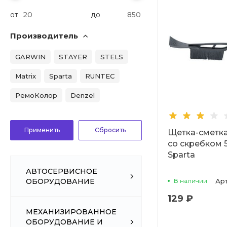
от
до
Производитель
GARWIN
STAYER
STELS
Matrix
Sparta
RUNTEC
РемоКолор
Denzel
Щетка-сметка
со скребком 
Sparta
АВТОСЕРВИСНОЕ
В наличии
Ар
ОБОРУДОВАНИЕ
129 ₽
МЕХАНИЗИРОВАННОЕ
ОБОРУДОВАНИЕ И