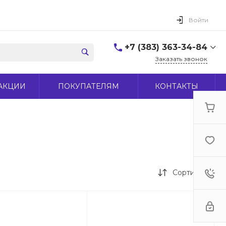
Войти
+7 (383) 363-34-84
Заказать звонок
+7 (383) 363-34-84
АКЦИИ
ПОКУПАТЕЛЯМ
КОНТАКТЫ
г. Новосибирск, ул.
Макаренко, д 44
Пн-Пт: 9:00-18:00 Cб:
10:00-15:00 Вс: Выходной
office@midas-tool.ru
Сортировка