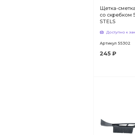
Щетка-сметка
со скребком 
STELS
Доступно к за
Артикул
55302
245 ₽