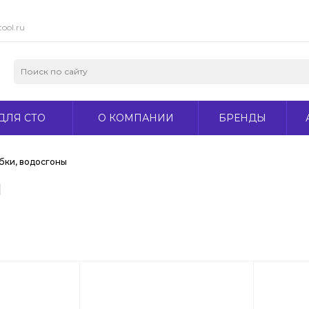
ool.ru
ДЛЯ СТО
О КОМПАНИИ
БРЕНДЫ
бки, водосгоны
ы