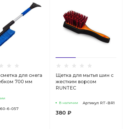
сметка для снега
Щетка для мытья шин с
ебком 700 мм
жестким ворсом
RUNTEC
чии
В наличии
Артикул
RT-BR1
60-6-057
380 ₽