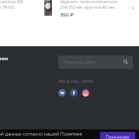
ческое 165-
Зеркало телескопическое
S TIM30
276-753 мм, круглое 82 мм
FORSAGE F-617Q
350 ₽
лям
Мы в соц. сетях
кой данных согласно нашей
Политике
Принимаю