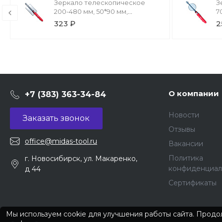
Зеркало телескопическое
З
200-480 мм, 50*90 мм,
7
прямоугольное AVS TIM58
323 ₽
2
О компании
+7 (383) 363-34-84
Новости
Заказать звонок
Отзывы
office@midas-tool.ru
Вакансии
Политика
г. Новосибирск, ул. Макаренко,
конфиденциал
д 44
Сертификаты
Мы используем cookie для улучшения работы сайта. Продол