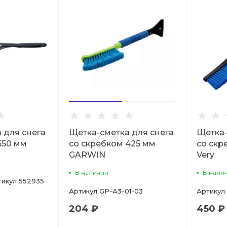
 для снега
Щетка-сметка для снега
Щетка-
550 мм
со скребком 425 мм
со скр
GARWIN
Very
В наличии
В нали
тикул
552935
Артикул
GP-А3-01-03
Артикул
204 ₽
450 ₽