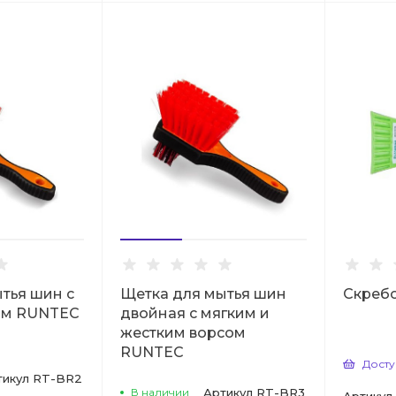
тья шин с
Щетка для мытья шин
Скреб
ом RUNTEC
двойная с мягким и
жестким ворсом
RUNTEC
Досту
тикул
RT-BR2
В наличии
Артикул
RT-BR3