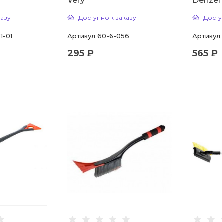
Very
Denzel
казу
Доступно к заказу
Досту
1-01
Артикул
60-6-056
Артикул
295 ₽
565 ₽