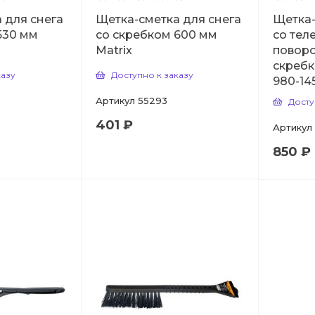
 для снега
Щетка-сметка для снега
Щетка-
530 мм
со скребком 600 мм
со тел
Matrix
поворо
скребк
казу
Доступно к заказу
980-14
Артикул
55293
Досту
401 ₽
Артикул
850 ₽