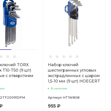
 ключей TORX
Набор ключей
 Т10-Т50 (9 шт)
шестигранных угловых
е с отверстием
экстрадлинных с шаром
1,5-10 мм (9 шт) HOEGERT
чии
В наличии
2TF20091DPM
Артикул
HT1W808
 ₽
955 ₽