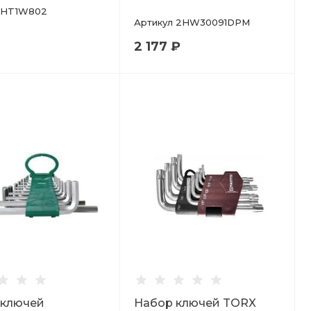
HT1W802
Артикул
2HW30091DPM
2 177 ₽
 ключей
Набор ключей TORX