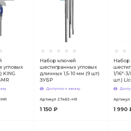
й
Набор ключей
Набор
х угловых
шестигранных угловых
шестиг
.) KING
длинных 1,5-10 мм (9 шт)
1/16"-3
3MR
ЗУБР
шт.) Li
казу
Доступно к заказу
Досту
3MR
Артикул
27465-H9
Артикул
1 150 ₽
1 990 