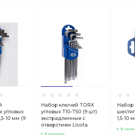
й
Набор ключей TORX
Набор
х угловых
угловых Т10-Т50 (9 шт)
шестиг
5-10 мм (9
экстрадлинные с
1,5-10
отверстием Licota
В нали
В наличии