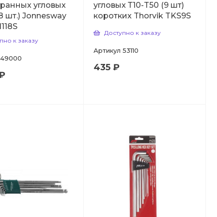
ранных угловых
угловых Т10-T50 (9 шт)
(18 шт.) Jonnesway
коротких Thorvik TKS9S
118S
Доступно к заказу
пно к заказу
Артикул
53110
49000
435 ₽
 ₽