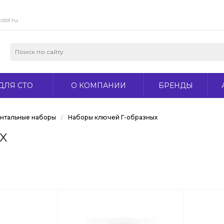
ool.ru
ДЛЯ СТО
О КОМПАНИИ
БРЕНДЫ
нтальные наборы
/
Наборы ключей Г-образных
х