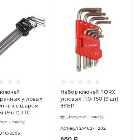
 ключей
Набор ключей TORX
ранных угловых
угловых Т10-Т50 (9 шт)
енных с шаром
ЗУБР
мм (9 шт) JTC
Доступно к заказу
пно к заказу
Артикул
27462-1_z02
JTC-3505
680 ₽