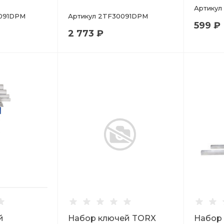
Артикул
091DPM
Артикул
2TF30091DPM
599 ₽
2 773 ₽
й
Набор ключей TORX
Набор