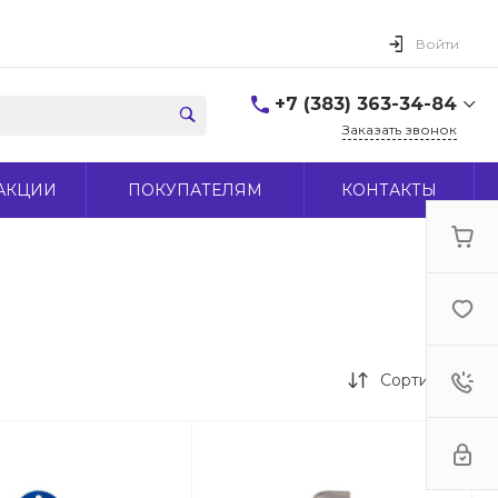
Войти
+7 (383) 363-34-84
Заказать звонок
+7 (383) 363-34-84
АКЦИИ
ПОКУПАТЕЛЯМ
КОНТАКТЫ
г. Новосибирск, ул.
Макаренко, д 44
Пн-Пт: 9:00-18:00 Cб:
10:00-15:00 Вс: Выходной
office@midas-tool.ru
Сортировка