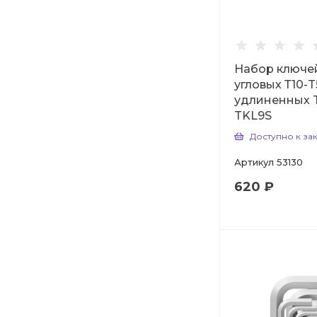
Набор ключе
угловых Т10-T
удлиненных T
TKL9S
Доступно к за
Артикул
53130
620 ₽