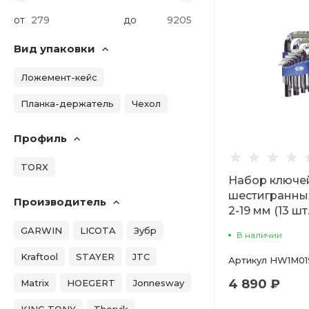
от
до
Вид упаковки
Ложемент-кейс
Планка-держатель
Чехол
Профиль
TORX
Набор ключе
шестигранны
Производитель
2-19 мм (13 шт.
GARWIN
LICOTA
Зубр
В наличии
Kraftool
STAYER
JTC
Артикул
HW1M01
4 890 ₽
Matrix
HOEGERT
Jonnesway