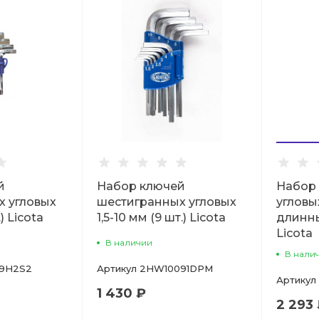
й
Набор ключей
Набор
х угловых
шестигранных угловых
угловых
) Licota
1,5-10 мм (9 шт.) Licota
длинны
Licota
В наличии
В нали
9H2S2
Артикул
2HW10091DPM
Артикул
1 430 ₽
2 293