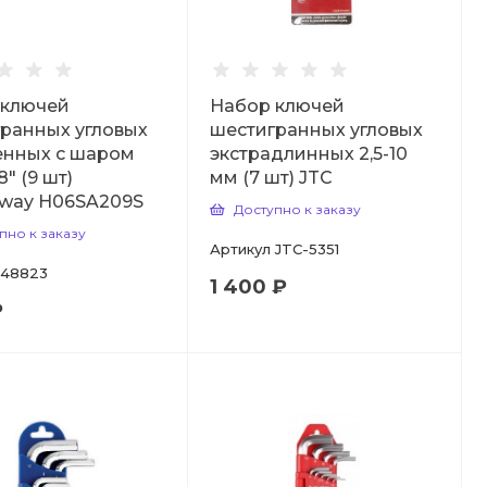
 ключей
Набор ключей
ранных угловых
шестигранных угловых
енных с шаром
экстрадлинных 2,5-10
8" (9 шт)
мм (7 шт) JTC
sway H06SA209S
Доступно к заказу
пно к заказу
Артикул
JTC-5351
48823
1 400 ₽
₽