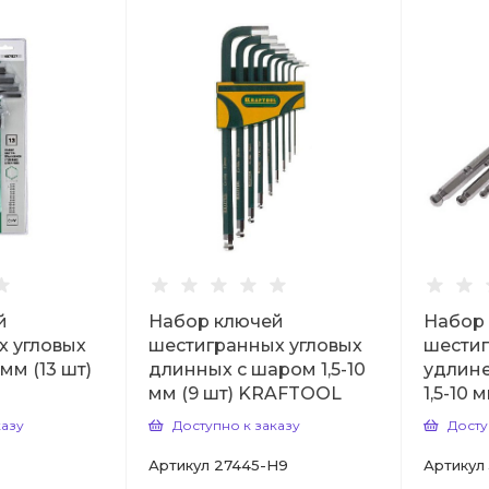
й
Набор ключей
Набор
х угловых
шестигранных угловых
шестиг
мм (13 шт)
длинных с шаром 1,5-10
удлин
мм (9 шт) KRAFTOOL
1,5-10 
казу
Доступно к заказу
Досту
Артикул
27445-H9
Артикул