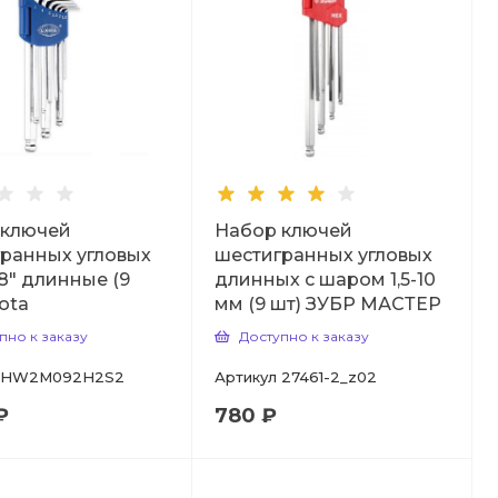
 ключей
Набор ключей
ранных угловых
шестигранных угловых
/8" длинные (9
длинных с шаром 1,5-10
cota
мм (9 шт) ЗУБР МАСТЕР
пно к заказу
Доступно к заказу
HW2M092H2S2
Артикул
27461-2_z02
₽
780 ₽