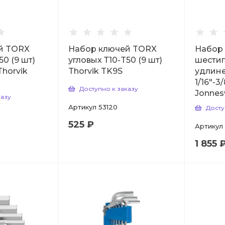
й TORX
Набор ключей TORX
Набор
50 (9 шт)
угловых Т10-T50 (9 шт)
шестиг
horvik
Thorvik TK9S
удлин
1/16"-3/
Доступно к заказу
Jonne
казу
Артикул
53120
Досту
525 ₽
Артикул
1 855 