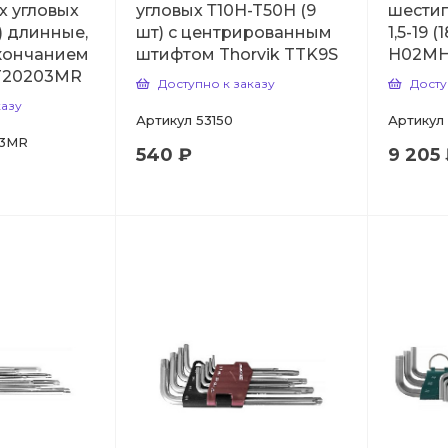
х угловых
угловых Т10H-T50H (9
шестиг
т) длинные,
шт) с центрированным
1,5-19 
кончанием
штифтом Thorvik TTK9S
H02MH
T20203MR
Доступно к заказу
Досту
казу
Артикул
53150
Артикул
3MR
540 ₽
9 205