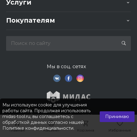
Услуги
Покупателям
Мы в соц. сетях
Мы используем cookie для улучшения
работы сайта. Продолжая использовать
midas-tool.ru, вы соглашаетесь с
Принимаю
обработкой данных согласно нашей
Политике конфиденциальности
.
Главная
Главная
Кабинет
Кабинет
Корзина
Корзина
Избранные
Избранные
© 2026 © Компания «Мидас». Все права защищены.