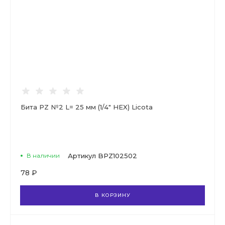
Бита PZ №2 L= 25 мм (1/4" HEX) Licota
В наличии
Артикул
BPZ102502
78 ₽
В КОРЗИНУ