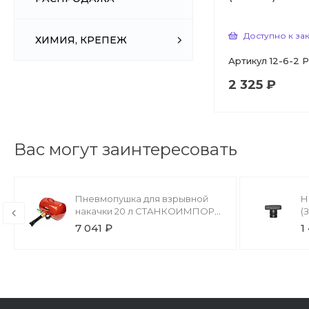
Доступно к за
ХИМИЯ, КРЕПЕЖ
Артикул
12-6-2 
2 325 ₽
Вас могут заинтересовать
Пневмопушка для взрывной
Н
накачки 20 л СТАНКОИМПОРТ
(
AW020 (бустер)
К
7 041 ₽
1