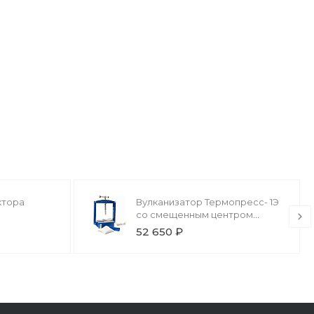
ктора
Вулканизатор Термопресс- 1Э
со смещенным центром
Rossvik TP.1.E.
52 650 ₽