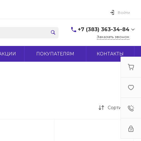
Войти
+7 (383) 363-34-84
Заказать звонок
+7 (383) 363-34-84
АКЦИИ
ПОКУПАТЕЛЯМ
КОНТАКТЫ
г. Новосибирск, ул.
Макаренко, д 44
Пн-Пт: 9:00-18:00 Cб:
10:00-15:00 Вс: Выходной
office@midas-tool.ru
Сортировка