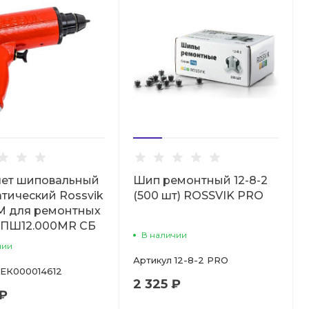
лет шиповальный
Шип ремонтный 12-8-2
тический Rossvik
(500 шт) ROSSVIK PRO
М для ремонтных
 ПШ12.000МR СБ
В наличии
чии
Артикул
12-8-2 PRO
ЕК000014612
2 325 ₽
 ₽