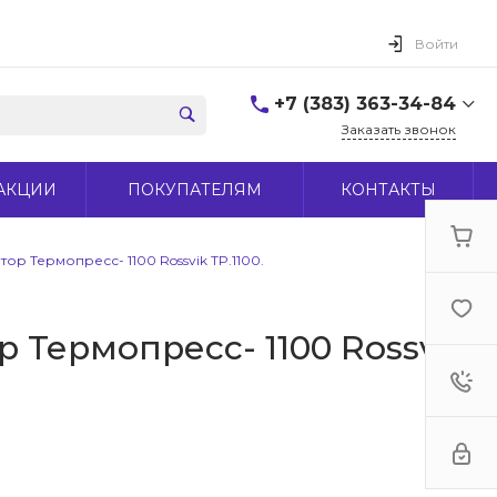
Войти
+7 (383) 363-34-84
Заказать звонок
+7 (383) 363-34-84
АКЦИИ
ПОКУПАТЕЛЯМ
КОНТАКТЫ
г. Новосибирск, ул.
Макаренко, д 44
Пн-Пт: 9:00-18:00 Cб:
10:00-15:00 Вс: Выходной
ор Термопресс- 1100 Rossvik TP.1100.
office@midas-tool.ru
 Термопресс- 1100 Rossvik