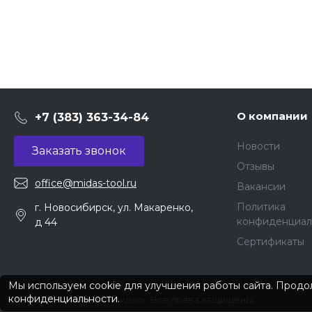
О компании
+7 (383) 363-34-84
Новости
Заказать звонок
Отзывы
office@midas-tool.ru
Вакансии
Политика
г. Новосибирск, ул. Макаренко,
конфиденциал
д 44
Сертификаты
Мы используем cookie для улучшения работы сайта. Продол
конфиденциальности
.
© 2026 © Компания «Мидас». Все права защищены.