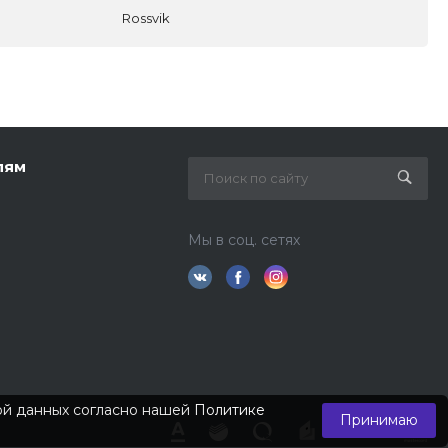
Rossvik
лям
Мы в соц. сетях
кой данных согласно нашей
Политике
Принимаю