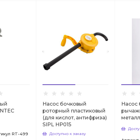
вый
Насос бочковый
Насос
UNTEC
роторный пластиковый
рычаж
(для кислот, антифриза)
металл
SIPL HP015
Досту
тикул
RT-499
Доступно к заказу