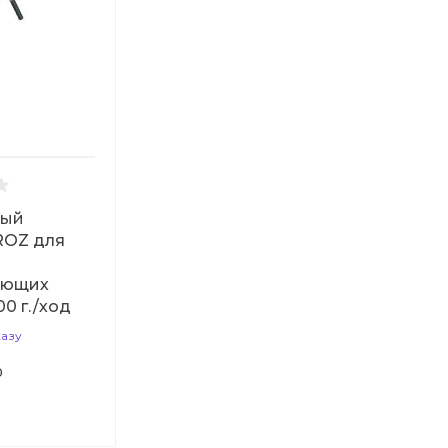
вый
ROZ для
ующих
0 г./ход
казу
0