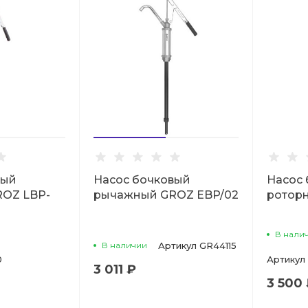
вый
Насос бочковый
Насос
OZ LBP-
рычажный GROZ EBP/02
ротор
В нали
В наличии
Артикул
GR44115
0
Артикул
3 011 ₽
3 500