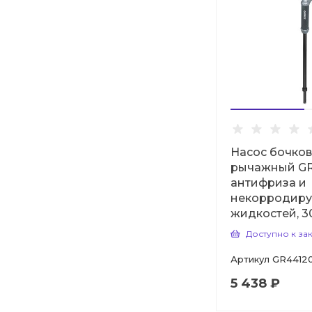
Насос бочко
рычажный G
антифриза и
некорродир
жидкостей, 30
Доступно к за
Артикул
GR4412
5 438 ₽