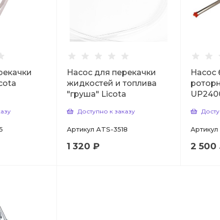
рекачки
Насос для перекачки
Насос
cota
жидкостей и топлива
ротор
"груша" Licota
UP240
казу
Доступно к заказу
Досту
5
Артикул
ATS-3518
Артикул
1 320 ₽
2 500