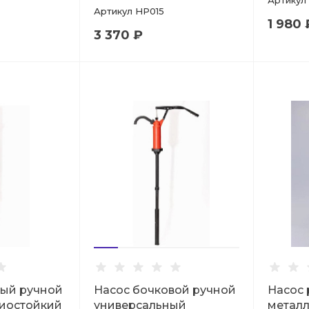
Артикул
Артикул
HP015
1 980 
3 370 ₽
вый ручной
Насос бочковой ручной
Насос 
иостойкий
универсальный
металл