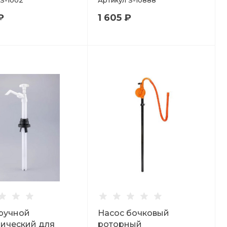
S-1002
Артикул
S-10888
₽
1 605 ₽
ручной
Насос бочковый
ический для
роторный