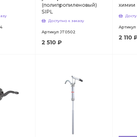
(полипропиленовый)
химии 
SIPL
казу
Досту
Доступно к заказу
4
Артикул
Артикул
JT0502
2 110 
2 510 ₽