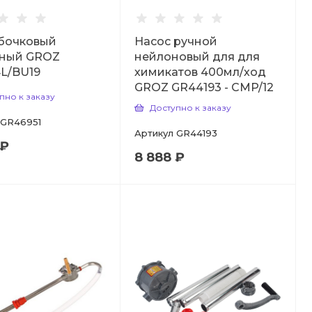
 бочковый
Насос ручной
ный GROZ
нейлоновый для для
L/BU19
химикатов 400мл/ход
GROZ GR44193 - CMP/12
пно к заказу
Доступно к заказу
GR46951
Артикул
GR44193
 ₽
8 888 ₽