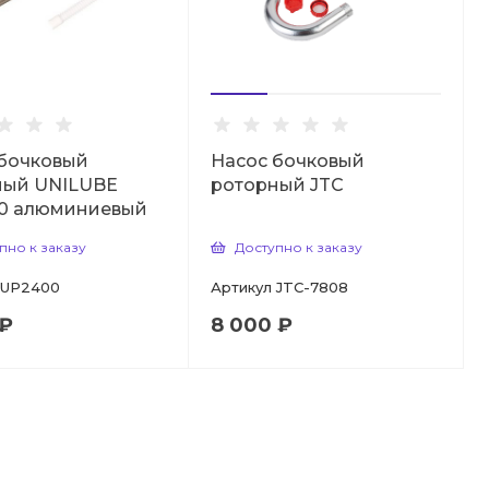
 бочковый
Насос бочковый
ный UNILUBE
роторный JTC
0 алюминиевый
пно к заказу
Доступно к заказу
UP2400
Артикул
JTC-7808
 ₽
8 000 ₽