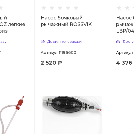
вый
Насос бочковый
Насос
OZ легкие
рычажный ROSSVIK
рычаж
риз
LBP/04
казу
Доступно к заказу
Досту
7
Артикул
Р196600
Артикул
2 520 ₽
4 376