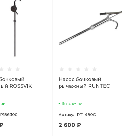
 бочковый
Насос бочковый
ный ROSSVIK
рычажный RUNTEC
чии
В наличии
P186300
Артикул
RT-490C
 ₽
2 600 ₽