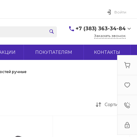
Войти
+7 (383) 363-34-84
Заказать звонок
+7 (383) 363-34-84
АКЦИИ
ПОКУПАТЕЛЯМ
КОНТАКТЫ
г. Новосибирск, ул.
Макаренко, д 44
Пн-Пт: 9:00-18:00 Cб:
10:00-15:00 Вс: Выходной
костей ручные
office@midas-tool.ru
Сортировка