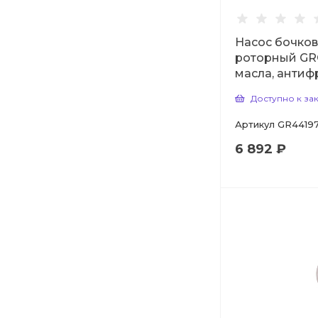
Насос бочко
роторный GR
масла, антиф
Доступно к за
Артикул
GR4419
6 892 ₽