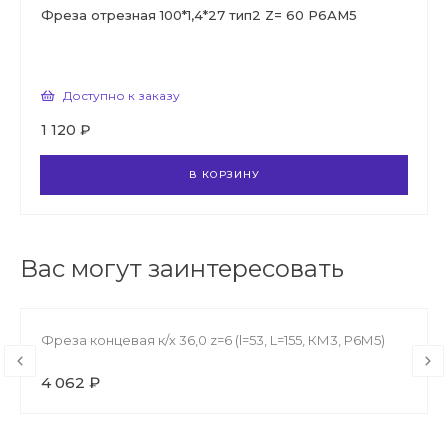
Фреза отрезная 100*1,4*27 тип2 Z= 60 Р6АМ5
Доступно к заказу
1 120 ₽
В КОРЗИНУ
Вас могут заинтересовать
Фреза концевая к/х 36,0 z=6 (l=53, L=155, КМ3, Р6М5)
4 062 ₽